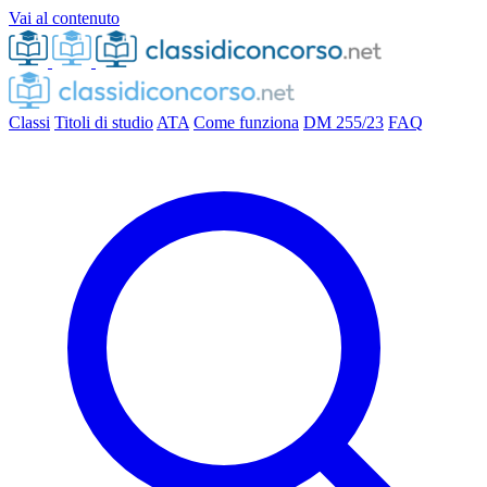
Vai al contenuto
Classi
Titoli di studio
ATA
Come funziona
DM 255/23
FAQ