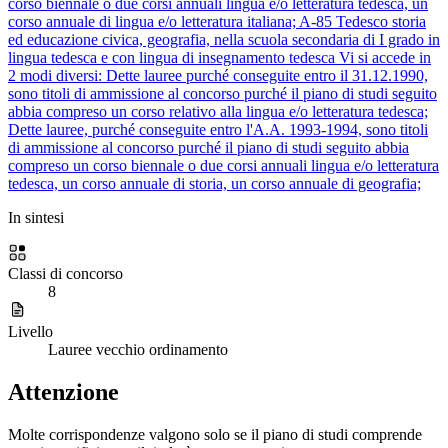
corso biennale o due corsi annuali lingua e/o letteratura tedesca, un
corso annuale di lingua e/o letteratura italiana;
A-85
Tedesco storia
ed educazione civica, geografia, nella scuola secondaria di I grado in
lingua tedesca e con lingua di insegnamento tedesca
Vi si accede in
2 modi diversi:
Dette lauree purché conseguite entro il 31.12.1990,
sono titoli di ammissione al concorso purché il piano di studi seguito
abbia compreso un corso relativo alla lingua e/o letteratura tedesca;
Dette lauree, purché conseguite entro l'A.A. 1993-1994, sono titoli
di ammissione al concorso purché il piano di studi seguito abbia
compreso un corso biennale o due corsi annuali lingua e/o letteratura
tedesca, un corso annuale di storia, un corso annuale di geografia;
In sintesi
Classi di concorso
8
Livello
Lauree vecchio ordinamento
Attenzione
Molte corrispondenze valgono solo se il piano di studi comprende