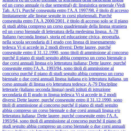
ed un corso annuale (o due semestral) di: linguistica generale (Vedi
Tab. A/1).
Purché conseguita entro l'A.A 1997/98. è titolo di accesso
limitatamente alle lingue seguite in corsi pluriennali.
Purché
conseguita entro l'A.A 2000/2001. è titolo di accesso solo se il piano
di studi abbia compreso un corso quadriennale della lingua straniera
ed un corso biennale di letteratura della medesima lingua.
A-78
Italiano (seconda lingua), storia ed educazione civica, geografia,
nella scuola secondaria di I grado con lingua di insegnamento
tedesca
Vi si accede in 2 modi diversi:
Dette lauree, purché
conseguite entro il 31.12.1990, sono titoli di ammissione al concorso
purché il piano di studi seguito abbia compreso un corso biennale o
due corsi annuali lingua e/o letteratura italiana;
Dette lauree, purché
conseguite entro l'A.A. 1993/94, sono titoli di ammissione al
concorso purché il piano di studi seguito abbia compreso un corso
biennale o due corsi annuali lingua italiana e/o letteratura italiana, un
corso annuale di lingua e/o letteratura tedesca;
A-79
Discipline
letterarie (italiano seconda lingua) negli istituti di istruzione
secondaria di II grado in lingua tedesca
Vi si accede in 2 modi
diversi:
Dette lauree, purché conseguite entro il 31.12.1990, sono
titoli di ammissione al concorso purché il piano di studi seguito
abbia compreso un corso biennale o due corsi annuali lingua e/o
letteratura italiana;
Dette lauree, purché conseguite entro l'A.A.
1993/94, sono titoli di ammissione al concorso purché il piano di
studi seguito abbia compreso un corso biennale o due corsi annuali