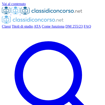
Vai al contenuto
Classi
Titoli di studio
ATA
Come funziona
DM 255/23
FAQ