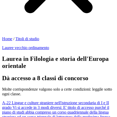
Home
/
Titoli di studio
Lauree vecchio ordinamento
Laurea in Filologia e storia dell'Europa
orientale
Dà accesso a 8 classi di concorso
Molte corrispondenze valgono solo a certe condizioni: leggile sotto
ogni classe.
A-22
Lingue e culture straniere nell'istruzione secondaria di I e II
grado
Vi si accede in 3 modi diversi:
E' titolo di accesso purché il
piano di studi abbia compreso un corso quadriennale della lingua
straniera ed un corso triennale di letteratura della medesima lingua