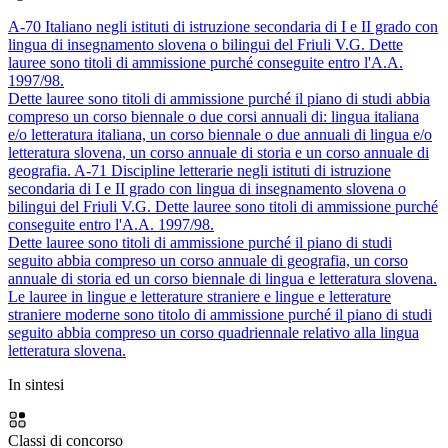
A-70
Italiano negli istituti di istruzione secondaria di I e II grado con
lingua di insegnamento slovena o bilingui del Friuli V.G.
Dette
lauree sono titoli di ammissione purché conseguite entro l'A.A.
1997/98.
Dette lauree sono titoli di ammissione purché il piano di studi abbia
compreso un corso biennale o due corsi annuali di: lingua italiana
e/o letteratura italiana, un corso biennale o due annuali di lingua e/o
letteratura slovena, un corso annuale di storia e un corso annuale di
geografia.
A-71
Discipline letterarie negli istituti di istruzione
secondaria di I e II grado con lingua di insegnamento slovena o
bilingui del Friuli V.G.
Dette lauree sono titoli di ammissione purché
conseguite entro l'A.A. 1997/98.
Dette lauree sono titoli di ammissione purché il piano di studi
seguito abbia compreso un corso annuale di geografia, un corso
annuale di storia ed un corso biennale di lingua e letteratura slovena.
Le lauree in lingue e letterature straniere e lingue e letterature
straniere moderne sono titolo di ammissione purché il piano di studi
seguito abbia compreso un corso quadriennale relativo alla lingua
letteratura slovena.
In sintesi
Classi di concorso