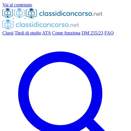
Vai al contenuto
Classi
Titoli di studio
ATA
Come funziona
DM 255/23
FAQ