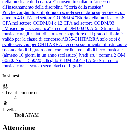
della musica e della danza
E' consentito soltanto l'accesso
all'insegnamento della disciplina "Storia della musica".
Purché congiunto al diploma di scuola secondaria superiore e con
almeno 48 CFA nel settore CODM/04 "Storia della musica" o 36
CFA nel settore CODM/04 e 12 CFA nel settore CODM/03
"Musicologia sistematica" di cui al DM 90/09.
A-55
Strumento
musicale negli istituti di istruzione superiore di II grado
Il titolo è
valido per la classe di concorso AB55-CHITARRA solo se si è
svolto servizio per CHITARRA nei corsi sperimentali di istruzione
secondaria di II grado o nei corsi ordinamentali di liceo musicale
(almeno 16 giorni in un anno scolastico) [vedi art.4 comma 2 OM
60/20, Nota 1550/20, allegato E DM 259/17]
A-56
Strumento
musicale nella scuola secondaria di I grado
In sintesi
Classi di concorso
4
Livello
Titoli AFAM
Attenzione