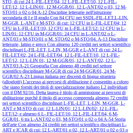
STO, di cui 24 L-FIL-LET/04, 12 L-FIL-LET/10, 12 L-FIL-
LET/12, 12 L-LIN/01, 12 M-GGR/01, 12 L-ANT/02 o 03, 12 M-
STO/01 o 02 o 04
A-12
Discipline letterarie nell'istruzione
secondaria di I e II grado
Con 84 CFU nei SSDL-FIL-LET.L-LIN.
M-GGR, L-ANT e M-STO, di cui: 12 CFU in L-FIL-LET/04; 12
CFU in L-FIL-LET/10, 12 CFU in L-FIL-LET/12: 12 CFU in L-
LIN/01: 12 CFU in M-GGR/01: 24 CFU in L-ANT/02 o L-
ANT/03 e M-STO/01 o M. STO/02 o M-STO/04.
A-13
Discipline
letterarie, latino e greco
Con almeno 120 crediti nei settori scientifico
disciplinari L-FIL-LET, L-LIN, M-GGR e L-ANT di cui: 24 L-
FIL-LET/02, 24 L-FIL-LET/04, 12 L-FIL-LET/10, 12 L-FIL-
LET/12, 12 L-LIN 01, 12 M-GGR/01, 12 L-ANT/02, 12 L-
ANT/03
A-21
Geografia
Con almeno 48 crediti nel settore
scientifico disciplinare M-GGR di cui 24 M-GGR/01, 24 M-
GGR/02
A-23
Lingua italiana per discenti di lingua straniera
(alloglotti)
L'accesso ai percorsi di abilitazione è consentito a coloro
che siano forniti dei titoli di specializzazione italiano L2 individuati
con il DM 92/16. Detta laurea è titolo di ammissione ai percorsi di
abilitazione purché il titolo di accesso comprenda almeno 72 crediti
nei settori scientifico disciplinari L-FIL-LET, L-LIN, M-GGR, L-
ANT e M-STO di cui: 12 L-LIN/01; 12 L-LIN/02; 12 L-FIL-
LET/12; e almeno 6 L- FIL-LET/10, 12 L-FIL-LET/04, 6 M-
GGR/01, 6 tra L-ANT/02 o 03, M-STO/01 o 02 o 04
A-54
Storia
dell'arte
Con almeno 24 crediti nei settori scientifico disciplinari L-
ART e ICAR di cui: 12 L-ART/01 o 02, 12 L-ART/01 o 02 o 03 o