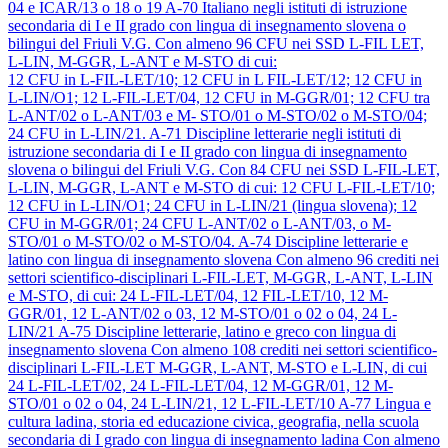
04 e ICAR/13 o 18 o 19
A-70
Italiano negli istituti di istruzione
secondaria di I e II grado con lingua di insegnamento slovena o
bilingui del Friuli V.G.
Con almeno 96 CFU nei SSD L-FIL LET,
L-LIN, M-GGR, L-ANT e M-STO di cui:
12 CFU in L-FIL-LET/10; 12 CFU in L FIL-LET/12; 12 CFU in
L-LIN/O1; 12 L-FIL-LET/04, 12 CFU in M-GGR/01; 12 CFU tra
L-ANT/02 o L-ANT/03 e M- STO/01 o M-STO/02 o M-STO/04;
24 CFU in L-LIN/21.
A-71
Discipline letterarie negli istituti di
istruzione secondaria di I e II grado con lingua di insegnamento
slovena o bilingui del Friuli V.G.
Con 84 CFU nei SSD L-FIL-LET,
L-LIN, M-GGR, L-ANT e M-STO di cui: 12 CFU L-FIL-LET/10;
12 CFU in L-LIN/O1; 24 CFU in L-LIN/21 (lingua slovena); 12
CFU in M-GGR/01; 24 CFU L-ANT/02 o L-ANT/03, o M-
STO/01 o M-STO/02 o M-STO/04.
A-74
Discipline letterarie e
latino con lingua di insegnamento slovena
Con almeno 96 crediti nei
settori scientifico-disciplinari L-FIL-LET, M-GGR, L-ANT, L-LIN
e M-STO, di cui: 24 L-FIL-LET/04, 12 FIL-LET/10, 12 M-
GGR/01, 12 L-ANT/02 o 03, 12 M-STO/01 o 02 o 04, 24 L-
LIN/21
A-75
Discipline letterarie, latino e greco con lingua di
insegnamento slovena
Con almeno 108 crediti nei settori scientifico-
disciplinari L-FIL-LET M-GGR, L-ANT, M-STO e L-LIN, di cui
24 L-FIL-LET/02, 24 L-FIL-LET/04, 12 M-GGR/01, 12 M-
STO/01 o 02 o 04, 24 L-LIN/21, 12 L-FIL-LET/10
A-77
Lingua e
cultura ladina, storia ed educazione civica, geografia, nella scuola
secondaria di I grado con lingua di insegnamento ladina
Con almeno