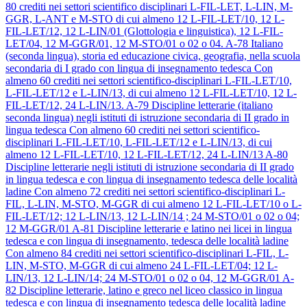
80 crediti nei settori scientifico disciplinari L-FIL-LET, L-LIN, M-
GGR, L-ANT e M-STO di cui almeno 12 L-FIL-LET/10, 12 L-
FIL-LET/12, 12 L-LIN/01 (Glottologia e linguistica), 12 L-FIL-
LET/04, 12 M-GGR/01, 12 M-STO/01 o 02 o 04.
A-78
Italiano
(seconda lingua), storia ed educazione civica, geografia, nella scuola
secondaria di I grado con lingua di insegnamento tedesca
Con
almeno 60 crediti nei settori scientifico-disciplinari L-FIL-LET/10,
L-FIL-LET/12 e L-LIN/13, di cui almeno 12 L-FIL-LET/10, 12 L-
FIL-LET/12, 24 L-LIN/13.
A-79
Discipline letterarie (italiano
seconda lingua) negli istituti di istruzione secondaria di II grado in
lingua tedesca
Con almeno 60 crediti nei settori scientifico-
disciplinari L-FIL-LET/10, L-FIL-LET/12 e L-LIN/13, di cui
almeno 12 L-FIL-LET/10, 12 L-FIL-LET/12, 24 L-LIN/13
A-80
Discipline letterarie negli istituti di istruzione secondaria di II grado
in lingua tedesca e con lingua di insegnamento tedesca delle località
ladine
Con almeno 72 crediti nei settori scientifico-disciplinari L-
FIL, L-LIN, M-STO, M-GGR di cui almeno 12 L-FIL-LET/10 o L-
FIL-LET/12; 12 L-LIN/13, 12 L-LIN/14 ; 24 M-STO/01 o 02 o 04;
12 M-GGR/01
A-81
Discipline letterarie e latino nei licei in lingua
tedesca e con lingua di insegnamento, tedesca delle località ladine
Con almeno 84 crediti nei settori scientifico-disciplinari L-FIL, L-
LIN, M-STO, M-GGR di cui almeno 24 L-FIL-LET/04; 12 L-
LIN/13, 12 L-LIN/14; 24 M-STO/01 o 02 o 04, 12 M-GGR/01
A-
82
Discipline letterarie, latino e greco nel liceo classico in lingua
tedesca e con lingua di insegnamento tedesca delle località ladine