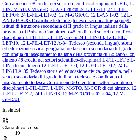
Con almeno 108 crediti nei settori scientifico-disciplinari L-FIL, L-
LIN, M-STO, M-GGR, L-ANT di cui 24 L-LIN/13, 24 L-FIL-
LET/04; 24 L-FIL-LET/02; 12 M-GGR/01, 12 L-ANT/02, 12 L-
ANT/03
A-83
Discipline letterarie (tedesco seconda lingua) negli
istituti di istruzione secondaria di II grado in lingua italiana della
provincia di Bolzano
Con almeno 48 crediti nei settori scientifico-
disciplinari L-FIL-LET, L-LIN, di cui 24 L-LIN/13, 12 L-FIL-
LET/10, 12 L-FIL-LET/12
A-84
Tedesco (seconda lingua), storia
ed educazione civica, geografia, nella scuola secondaria di I grado
con lingua di insegnamento italiana della provincia di Bolzano
Con
almeno 48 crediti nei settori scientifico-disciplinari L-FIL-LET e L-
LIN, di cui almeno 12 L-FIL-LET/10, 12 L-FIL-LET/12, 24 L-
LIN/13
A-85
Tedesco storia ed educazione civica, geografia, nella
scuola secondaria di I grado in lingua tedesca e con lingua di
insegnamento tedesca
Con almeno 60 crediti nei settori scientifico-
disciplinari L-FIL-LET, L-LIN, M-STO, M-GGR di cui almeno, 12
L-FIL-LET/12, 24 L-LIN/13; 12 M-STO/01 o 02 o 04; 12 M-
GGR/01
In sintesi
Classi di concorso
19