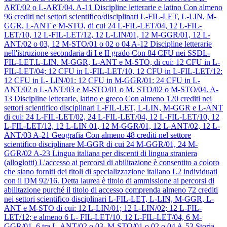
ART/02 o L-ART/04.
A-11
Discipline letterarie e latino
Con almeno
96 crediti nei settori scientifico/disciplinari L-FIL-LET, L-LIN, M-
GGR, L-ANT e M-STO, di cui 24 L-FIL-LET/04, 12 L-FIL-
LET/10, 12 L-FIL-LET/12, 12 L-LIN/01, 12 M-GGR/01, 12 L-
ANT/02 o 03, 12 M-STO/01 o 02 o 04
A-12
Discipline letterarie
nell'istruzione secondaria di I e II grado
Con 84 CFU nei SSDL-
FIL-LET.L-LIN. M-GGR, L-ANT e M-STO, di cui: 12 CFU in L-
FIL-LET/04; 12 CFU in L-FIL-LET/10, 12 CFU in L-FIL-LET/12:
12 CFU in L- LIN/01: 12 CFU in M-GGR/01: 24 CFU in L-
ANT/02 o L-ANT/03 e M-STO/01 o M. STO/02 o M-STO/04.
A-
13
Discipline letterarie, latino e greco
Con almeno 120 crediti nei
settori scientifico disciplinari L-FIL-LET, L-LIN, M-GGR e L-ANT
di cui: 24 L-FIL-LET/02, 24 L-FIL-LET/04, 12 L-FIL-LET/10, 12
L-FIL-LET/12, 12 L-LIN 01, 12 M-GGR/01, 12 L-ANT/02, 12 L-
ANT/03
A-21
Geografia
Con almeno 48 crediti nel settore
scientifico disciplinare M-GGR di cui 24 M-GGR/01, 24 M-
GGR/02
A-23
Lingua italiana per discenti di lingua straniera
(alloglotti)
L'accesso ai percorsi di abilitazione è consentito a coloro
che siano forniti dei titoli di specializzazione italiano L2 individuati
con il DM 92/16. Detta laurea è titolo di ammissione ai percorsi di
abilitazione purché il titolo di accesso comprenda almeno 72 crediti
nei settori scientifico disciplinari L-FIL-LET, L-LIN, M-GGR, L-
ANT e M-STO di cui: 12 L-LIN/01; 12 L-LIN/02; 12 L-FIL-
LET/12; e almeno 6 L- FIL-LET/10, 12 L-FIL-LET/04, 6 M-
GGR/01, 6 tra L-ANT/02 o 03, M-STO/01 o 02 o 04
A-53
Storia