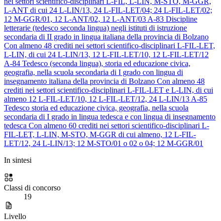
nei settori scientifico-disciplinari L-FIL, L-LIN, M-STO, M-GGR,
L-ANT di cui 24 L-LIN/13, 24 L-FIL-LET/04; 24 L-FIL-LET/02;
12 M-GGR/01, 12 L-ANT/02, 12 L-ANT/03
A-83
Discipline
letterarie (tedesco seconda lingua) negli istituti di istruzione
secondaria di II grado in lingua italiana della provincia di Bolzano
Con almeno 48 crediti nei settori scientifico-disciplinari L-FIL-LET,
L-LIN, di cui 24 L-LIN/13, 12 L-FIL-LET/10, 12 L-FIL-LET/12
A-84
Tedesco (seconda lingua), storia ed educazione civica,
geografia, nella scuola secondaria di I grado con lingua di
insegnamento italiana della provincia di Bolzano
Con almeno 48
crediti nei settori scientifico-disciplinari L-FIL-LET e L-LIN, di cui
almeno 12 L-FIL-LET/10, 12 L-FIL-LET/12, 24 L-LIN/13
A-85
Tedesco storia ed educazione civica, geografia, nella scuola
secondaria di I grado in lingua tedesca e con lingua di insegnamento
tedesca
Con almeno 60 crediti nei settori scientifico-disciplinari L-
FIL-LET, L-LIN, M-STO, M-GGR di cui almeno, 12 L-FIL-
LET/12, 24 L-LIN/13; 12 M-STO/01 o 02 o 04; 12 M-GGR/01
In sintesi
Classi di concorso
19
Livello