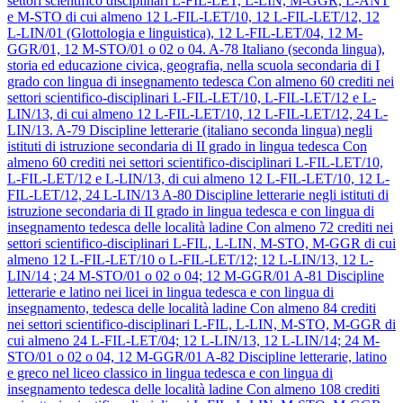
settori scientifico disciplinari L-FIL-LET, L-LIN, M-GGR, L-ANT
e M-STO di cui almeno 12 L-FIL-LET/10, 12 L-FIL-LET/12, 12
L-LIN/01 (Glottologia e linguistica), 12 L-FIL-LET/04, 12 M-
GGR/01, 12 M-STO/01 o 02 o 04.
A-78
Italiano (seconda lingua),
storia ed educazione civica, geografia, nella scuola secondaria di I
grado con lingua di insegnamento tedesca
Con almeno 60 crediti nei
settori scientifico-disciplinari L-FIL-LET/10, L-FIL-LET/12 e L-
LIN/13, di cui almeno 12 L-FIL-LET/10, 12 L-FIL-LET/12, 24 L-
LIN/13.
A-79
Discipline letterarie (italiano seconda lingua) negli
istituti di istruzione secondaria di II grado in lingua tedesca
Con
almeno 60 crediti nei settori scientifico-disciplinari L-FIL-LET/10,
L-FIL-LET/12 e L-LIN/13, di cui almeno 12 L-FIL-LET/10, 12 L-
FIL-LET/12, 24 L-LIN/13
A-80
Discipline letterarie negli istituti di
istruzione secondaria di II grado in lingua tedesca e con lingua di
insegnamento tedesca delle località ladine
Con almeno 72 crediti nei
settori scientifico-disciplinari L-FIL, L-LIN, M-STO, M-GGR di cui
almeno 12 L-FIL-LET/10 o L-FIL-LET/12; 12 L-LIN/13, 12 L-
LIN/14 ; 24 M-STO/01 o 02 o 04; 12 M-GGR/01
A-81
Discipline
letterarie e latino nei licei in lingua tedesca e con lingua di
insegnamento, tedesca delle località ladine
Con almeno 84 crediti
nei settori scientifico-disciplinari L-FIL, L-LIN, M-STO, M-GGR di
cui almeno 24 L-FIL-LET/04; 12 L-LIN/13, 12 L-LIN/14; 24 M-
STO/01 o 02 o 04, 12 M-GGR/01
A-82
Discipline letterarie, latino
e greco nel liceo classico in lingua tedesca e con lingua di
insegnamento tedesca delle località ladine
Con almeno 108 crediti