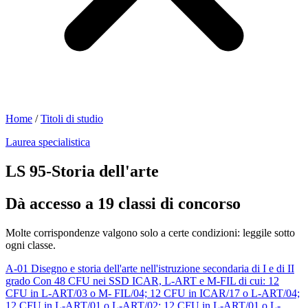
Home
/
Titoli di studio
Laurea specialistica
LS 95-Storia dell'arte
Dà accesso a 19 classi di concorso
Molte corrispondenze valgono solo a certe condizioni: leggile sotto
ogni classe.
A-01
Disegno e storia dell'arte nell'istruzione secondaria di I e di II
grado
Con 48 CFU nei SSD ICAR, L-ART e M-FIL di cui: 12
CFU in L-ART/03 o M- FIL/04; 12 CFU in ICAR/17 o L-ART/04;
12 CFU in L-ART/01 o L-ART/02; 12 CFU in L-ART/01 o L-