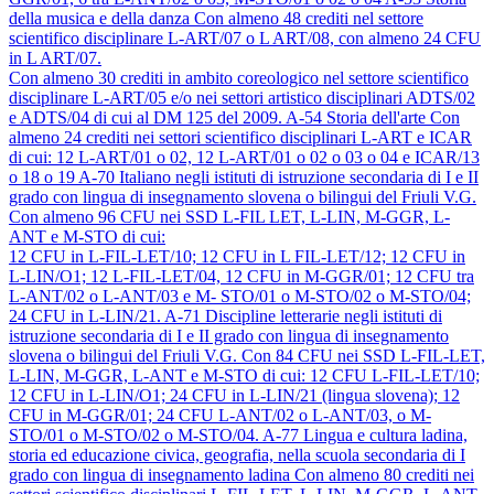
della musica e della danza
Con almeno 48 crediti nel settore
scientifico disciplinare L-ART/07 o L ART/08, con almeno 24 CFU
in L ART/07.
Con almeno 30 crediti in ambito coreologico nel settore scientifico
disciplinare L-ART/05 e/o nei settori artistico disciplinari ADTS/02
e ADTS/04 di cui al DM 125 del 2009.
A-54
Storia dell'arte
Con
almeno 24 crediti nei settori scientifico disciplinari L-ART e ICAR
di cui: 12 L-ART/01 o 02, 12 L-ART/01 o 02 o 03 o 04 e ICAR/13
o 18 o 19
A-70
Italiano negli istituti di istruzione secondaria di I e II
grado con lingua di insegnamento slovena o bilingui del Friuli V.G.
Con almeno 96 CFU nei SSD L-FIL LET, L-LIN, M-GGR, L-
ANT e M-STO di cui:
12 CFU in L-FIL-LET/10; 12 CFU in L FIL-LET/12; 12 CFU in
L-LIN/O1; 12 L-FIL-LET/04, 12 CFU in M-GGR/01; 12 CFU tra
L-ANT/02 o L-ANT/03 e M- STO/01 o M-STO/02 o M-STO/04;
24 CFU in L-LIN/21.
A-71
Discipline letterarie negli istituti di
istruzione secondaria di I e II grado con lingua di insegnamento
slovena o bilingui del Friuli V.G.
Con 84 CFU nei SSD L-FIL-LET,
L-LIN, M-GGR, L-ANT e M-STO di cui: 12 CFU L-FIL-LET/10;
12 CFU in L-LIN/O1; 24 CFU in L-LIN/21 (lingua slovena); 12
CFU in M-GGR/01; 24 CFU L-ANT/02 o L-ANT/03, o M-
STO/01 o M-STO/02 o M-STO/04.
A-77
Lingua e cultura ladina,
storia ed educazione civica, geografia, nella scuola secondaria di I
grado con lingua di insegnamento ladina
Con almeno 80 crediti nei