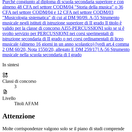
Purché congiunto al diploma di scuola secondaria superiore e con
almeno 48 CFA nel settore CODM/04 "Storia della musica" o 36
CFA nel settore CODM/04 e 12 CFA nel settore CODM/03
"Musicologia sistematica" di cui al DM 90/09.
A-55
Strumento
musicale negli istituti di istruzione superiore di II grado
Il titolo è
valido per la classe di concorso AI55-PERCUSSIONI solo se si è
svolto servizio per PERCUSSIONI nei corsi sperimentali di
istruzione secondaria di II grado o nei corsi ordinamentali di liceo
musicale (almeno 16 giorni in un anno scolastico) [vedi art.4 comma
2 OM 60/20, Nota 1550/20, allegato E DM 259/17]
A-56
Strumento
musicale nella scuola secondaria di I grado
In sintesi
Classi di concorso
3
Livello
Titoli AFAM
Attenzione
Molte corrispondenze valgono solo se il piano di studi comprende