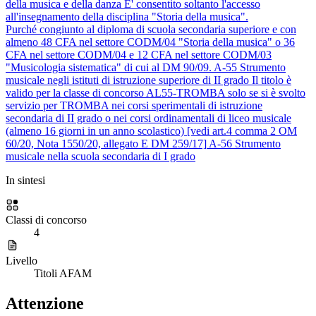
della musica e della danza
E' consentito soltanto l'accesso
all'insegnamento della disciplina "Storia della musica".
Purché congiunto al diploma di scuola secondaria superiore e con
almeno 48 CFA nel settore CODM/04 "Storia della musica" o 36
CFA nel settore CODM/04 e 12 CFA nel settore CODM/03
"Musicologia sistematica" di cui al DM 90/09.
A-55
Strumento
musicale negli istituti di istruzione superiore di II grado
Il titolo è
valido per la classe di concorso AL55-TROMBA solo se si è svolto
servizio per TROMBA nei corsi sperimentali di istruzione
secondaria di II grado o nei corsi ordinamentali di liceo musicale
(almeno 16 giorni in un anno scolastico) [vedi art.4 comma 2 OM
60/20, Nota 1550/20, allegato E DM 259/17]
A-56
Strumento
musicale nella scuola secondaria di I grado
In sintesi
Classi di concorso
4
Livello
Titoli AFAM
Attenzione