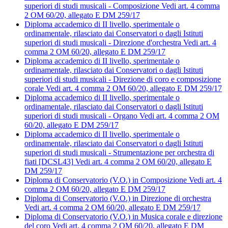
superiori di studi musicali - Composizione
Vedi art. 4 comma
2 OM 60/20, allegato E DM 259/17
Diploma accademico di II livello, sperimentale o
ordinamentale, rilasciato dai Conservatori o dagli Istituti
superiori di studi musicali - Direzione d'orchestra
Vedi art. 4
comma 2 OM 60/20, allegato E DM 259/17
Diploma accademico di II livello, sperimentale o
ordinamentale, rilasciato dai Conservatori o dagli Istituti
superiori di studi musicali - Direzione di coro e composizione
corale
Vedi art. 4 comma 2 OM 60/20, allegato E DM 259/17
Diploma accademico di II livello, sperimentale o
ordinamentale, rilasciato dai Conservatori o dagli Istituti
superiori di studi musicali - Organo
Vedi art. 4 comma 2 OM
60/20, allegato E DM 259/17
Diploma accademico di II livello, sperimentale o
ordinamentale, rilasciato dai Conservatori o dagli Istituti
superiori di studi musicali - Strumentazione per orchestra di
fiati [DCSL43]
Vedi art. 4 comma 2 OM 60/20, allegato E
DM 259/17
Diploma di Conservatorio (V.O.) in Composizione
Vedi art. 4
comma 2 OM 60/20, allegato E DM 259/17
Diploma di Conservatorio (V.O.) in Direzione di orchestra
Vedi art. 4 comma 2 OM 60/20, allegato E DM 259/17
Diploma di Conservatorio (V.O.) in Musica corale e direzione
del coro
Vedi art. 4 comma 2 OM 60/20, allegato E DM