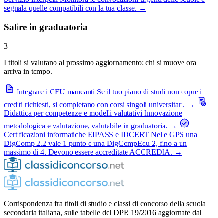
segnala quelle compatibili con la tua classe.
→
Salire in graduatoria
3
I titoli si valutano al prossimo aggiornamento: chi si muove ora
arriva in tempo.
Integrare i CFU mancanti
Se il tuo piano di studi non copre i
crediti richiesti, si completano con corsi singoli universitari.
→
Didattica per competenze e modelli valutativi
Innovazione
metodologica e valutazione, valutabile in graduatoria.
→
Certificazioni informatiche EIPASS e IDCERT
Nelle GPS una
DigComp 2.2 vale 1 punto e una DigCompEdu 2, fino a un
massimo di 4. Devono essere accreditate ACCREDIA.
→
Corrispondenza fra titoli di studio e classi di concorso della scuola
secondaria italiana, sulle tabelle del DPR 19/2016 aggiornate dal