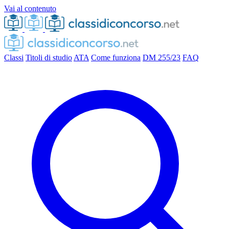
Vai al contenuto
Classi
Titoli di studio
ATA
Come funziona
DM 255/23
FAQ