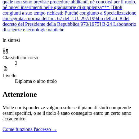
quale non sono previste procedure abilitanti, né concorsi per il ruolo,
né nuovi inserimenti nelle graduatorie di supplenza*** [Titoli
congiunti a suo tempo richiesti: Purché congiunto a Specializzazione
conseguita a norma dell'art. 67 del T.U. 297/1994 o dell'art. 8 del
decreto del Presidente della Repubblica 970/1975]
B-24
Laboratorio
di scienze e tecnologie nautiche
In sintesi
Classi di concorso
2
Livello
Diploma o altro titolo
Attenzione
Molte corrispondenze valgono solo se il piano di studi comprende
esami specifici, o se il titolo è stato conseguito entro un certo anno
accademico.
Come funziona l'accesso →