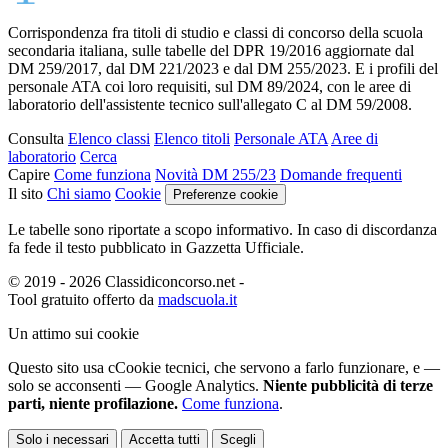
Corrispondenza fra titoli di studio e classi di concorso della scuola
secondaria italiana, sulle tabelle del DPR 19/2016 aggiornate dal
DM 259/2017, dal DM 221/2023 e dal DM 255/2023. E i profili del
personale ATA coi loro requisiti, sul DM 89/2024, con le aree di
laboratorio dell'assistente tecnico sull'allegato C al DM 59/2008.
Consulta
Elenco classi
Elenco titoli
Personale ATA
Aree di
laboratorio
Cerca
Capire
Come funziona
Novità DM 255/23
Domande frequenti
Il sito
Chi siamo
Cookie
Preferenze cookie
Le tabelle sono riportate a scopo informativo. In caso di discordanza
fa fede il testo pubblicato in Gazzetta Ufficiale.
© 2019 - 2026 Classidiconcorso.net
-
Tool gratuito offerto da
madscuola.it
Un attimo sui cookie
Questo sito usa c
C
ookie tecnici
, che servono a farlo funzionare,
e —
solo se acconsenti — Google Analytics.
Niente pubblicità di terze
parti, niente profilazione.
Come funziona
.
Solo i necessari
Accetta tutti
Scegli