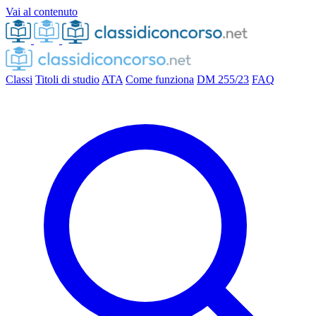
Vai al contenuto
Classi
Titoli di studio
ATA
Come funziona
DM 255/23
FAQ