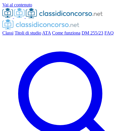
Vai al contenuto
Classi
Titoli di studio
ATA
Come funziona
DM 255/23
FAQ