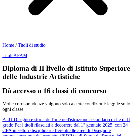
Home
/
Titoli di studio
Titoli AFAM
Diploma di II livello di Istituto Superiore
delle Industrie Artistiche
Dà accesso a 16 classi di concorso
Molte corrispondenze valgono solo a certe condizioni: leggile sotto
ogni classe.
A-01
Disegno e storia dell'arte nell'istruzione secondaria di I e di II
grado
Per i titoli rilasciati a decorrere dal 1° gennaio 2025, con 24
CFA in settori disciplinari afferenti alle aree di Disegno e
rappresentazione del progetto (ISDR) e di Storia dell'arte e del