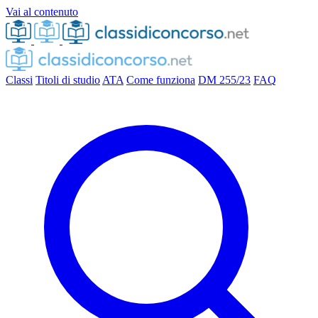
Vai al contenuto
Classi
Titoli di studio
ATA
Come funziona
DM 255/23
FAQ