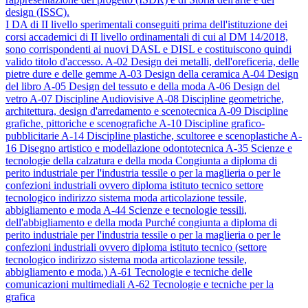
design (ISSC).
I DA di II livello sperimentali conseguiti prima dell'istituzione dei
corsi accademici di II livello ordinamentali di cui al DM 14/2018,
sono corrispondenti ai nuovi DASL e DISL e costituiscono quindi
valido titolo d'accesso.
A-02
Design dei metalli, dell'oreficeria, delle
pietre dure e delle gemme
A-03
Design della ceramica
A-04
Design
del libro
A-05
Design del tessuto e della moda
A-06
Design del
vetro
A-07
Discipline Audiovisive
A-08
Discipline geometriche,
architettura, design d'arredamento e scenotecnica
A-09
Discipline
grafiche, pittoriche e scenografiche
A-10
Discipline grafico-
pubblicitarie
A-14
Discipline plastiche, scultoree e scenoplastiche
A-
16
Disegno artistico e modellazione odontotecnica
A-35
Scienze e
tecnologie della calzatura e della moda
Congiunta a diploma di
perito industriale per l'industria tessile o per la maglieria o per le
confezioni industriali ovvero diploma istituto tecnico settore
tecnologico indirizzo sistema moda articolazione tessile,
abbigliamento e moda
A-44
Scienze e tecnologie tessili,
dell'abbigliamento e della moda
Purché congiunta a diploma di
perito industriale per l'industria tessile o per la maglieria o per le
confezioni industriali ovvero diploma istituto tecnico (settore
tecnologico indirizzo sistema moda articolazione tessile,
abbigliamento e moda.)
A-61
Tecnologie e tecniche delle
comunicazioni multimediali
A-62
Tecnologie e tecniche per la
grafica