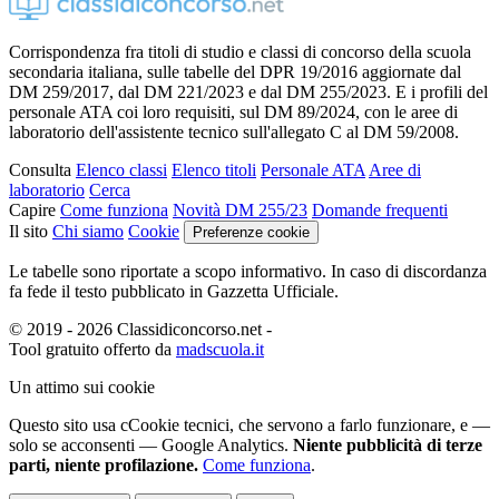
Corrispondenza fra titoli di studio e classi di concorso della scuola
secondaria italiana, sulle tabelle del DPR 19/2016 aggiornate dal
DM 259/2017, dal DM 221/2023 e dal DM 255/2023. E i profili del
personale ATA coi loro requisiti, sul DM 89/2024, con le aree di
laboratorio dell'assistente tecnico sull'allegato C al DM 59/2008.
Consulta
Elenco classi
Elenco titoli
Personale ATA
Aree di
laboratorio
Cerca
Capire
Come funziona
Novità DM 255/23
Domande frequenti
Il sito
Chi siamo
Cookie
Preferenze cookie
Le tabelle sono riportate a scopo informativo. In caso di discordanza
fa fede il testo pubblicato in Gazzetta Ufficiale.
© 2019 - 2026 Classidiconcorso.net
-
Tool gratuito offerto da
madscuola.it
Un attimo sui cookie
Questo sito usa c
C
ookie tecnici
, che servono a farlo funzionare,
e —
solo se acconsenti — Google Analytics.
Niente pubblicità di terze
parti, niente profilazione.
Come funziona
.