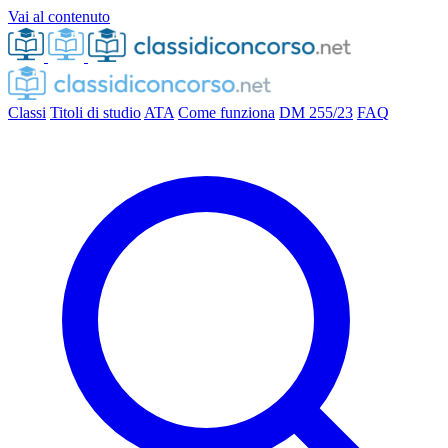
Vai al contenuto
Classi
Titoli di studio
ATA
Come funziona
DM 255/23
FAQ