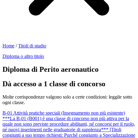
Home
/
Titoli di studio
Diploma o altro titolo
Diploma di Perito aeronautico
Dà accesso a 1 classe di concorso
Molte corrispondenze valgono solo a certe condizioni: leggile sotto
ogni classe.
B-01
Attività pratiche speciali (Insegnamento non più esistente)
***La B-01 (B001) è una classe di concorso non più attiva per la
quale non sono previste procedure abilitanti, né concorsi per il ruolo,
né nuovi inserimenti nelle graduatorie di supplenza*** [Titoli
congiunti a suo tempo richiesti: Purché congiunto a Specializzazione