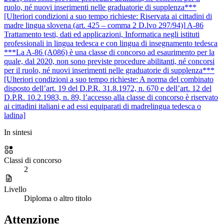
ruolo, né nuovi inserimenti nelle graduatorie di supplenza***
[Ulteriori condizioni a suo tempo richieste: Riservata ai cittadini di
madre lingua slovena (art. 425 – comma 2 D.lvo 297/94)]
A-86
Trattamento testi, dati ed applicazioni, Informatica negli istituti
professionali in lingua tedesca e con lingua di insegnamento tedesca
***La A-86 (A086) è una classe di concorso ad esaurimento per la
quale, dal 2020, non sono previste procedure abilitanti, né concorsi
per il ruolo, né nuovi inserimenti nelle graduatorie di supplenza***
[Ulteriori condizioni a suo tempo richieste: A norma del combinato
disposto dell’art. 19 del D.P.R. 31.8.1972, n. 670 e dell’art. 12 del
D.P.R. 10.2.1983, n. 89, l’accesso alla classe di concorso è riservato
ai cittadini italiani e ad essi equiparati di madrelingua tedesca o
ladina]
In sintesi
Classi di concorso
2
Livello
Diploma o altro titolo
Attenzione