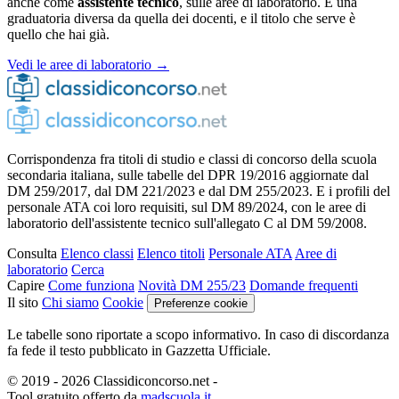
anche come
assistente tecnico
, sulle aree di laboratorio. È una
graduatoria diversa da quella dei docenti, e il titolo che serve è
quello che hai già.
Vedi le aree di laboratorio →
Corrispondenza fra titoli di studio e classi di concorso della scuola
secondaria italiana, sulle tabelle del DPR 19/2016 aggiornate dal
DM 259/2017, dal DM 221/2023 e dal DM 255/2023. E i profili del
personale ATA coi loro requisiti, sul DM 89/2024, con le aree di
laboratorio dell'assistente tecnico sull'allegato C al DM 59/2008.
Consulta
Elenco classi
Elenco titoli
Personale ATA
Aree di
laboratorio
Cerca
Capire
Come funziona
Novità DM 255/23
Domande frequenti
Il sito
Chi siamo
Cookie
Preferenze cookie
Le tabelle sono riportate a scopo informativo. In caso di discordanza
fa fede il testo pubblicato in Gazzetta Ufficiale.
© 2019 - 2026 Classidiconcorso.net
-
Tool gratuito offerto da
madscuola.it