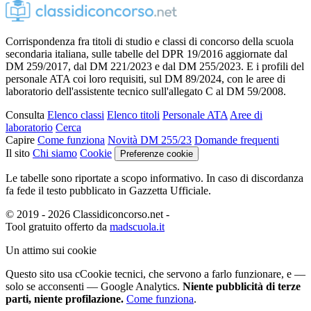
Corrispondenza fra titoli di studio e classi di concorso della scuola
secondaria italiana, sulle tabelle del DPR 19/2016 aggiornate dal
DM 259/2017, dal DM 221/2023 e dal DM 255/2023. E i profili del
personale ATA coi loro requisiti, sul DM 89/2024, con le aree di
laboratorio dell'assistente tecnico sull'allegato C al DM 59/2008.
Consulta
Elenco classi
Elenco titoli
Personale ATA
Aree di
laboratorio
Cerca
Capire
Come funziona
Novità DM 255/23
Domande frequenti
Il sito
Chi siamo
Cookie
Preferenze cookie
Le tabelle sono riportate a scopo informativo. In caso di discordanza
fa fede il testo pubblicato in Gazzetta Ufficiale.
© 2019 - 2026 Classidiconcorso.net
-
Tool gratuito offerto da
madscuola.it
Un attimo sui cookie
Questo sito usa c
C
ookie tecnici
, che servono a farlo funzionare,
e —
solo se acconsenti — Google Analytics.
Niente pubblicità di terze
parti, niente profilazione.
Come funziona
.