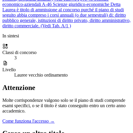
economico-aziendali
A-46
Scienze giuridico-economiche
Detta
Laurea è titolo di ammissione al concorso purché il piano di studi
seguito abbia compreso i corsi annuali (o due semestrali) di: diritto
pubblico generale, istituzioni di diritto privato, diritto amministrativo,
diritto commerciale. (Vedi Tab. A/1 )
In sintesi
Classi di concorso
3
Livello
Lauree vecchio ordinamento
Attenzione
Molte corrispondenze valgono solo se il piano di studi comprende
esami specifici, o se il titolo è stato conseguito entro un certo anno
accademico.
Come funziona l'accesso →