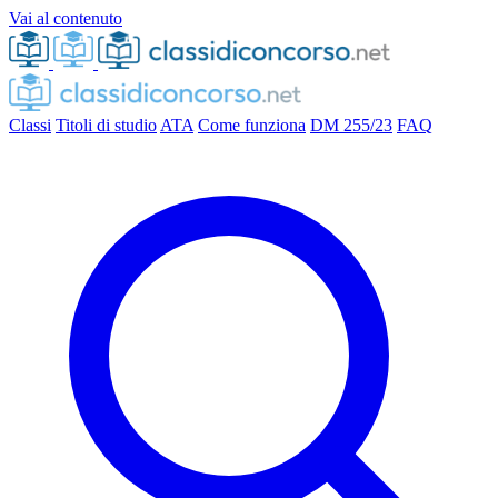
Vai al contenuto
Classi
Titoli di studio
ATA
Come funziona
DM 255/23
FAQ