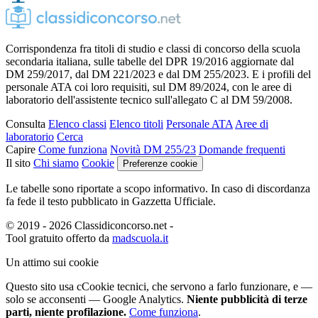
Corrispondenza fra titoli di studio e classi di concorso della scuola
secondaria italiana, sulle tabelle del DPR 19/2016 aggiornate dal
DM 259/2017, dal DM 221/2023 e dal DM 255/2023. E i profili del
personale ATA coi loro requisiti, sul DM 89/2024, con le aree di
laboratorio dell'assistente tecnico sull'allegato C al DM 59/2008.
Consulta
Elenco classi
Elenco titoli
Personale ATA
Aree di
laboratorio
Cerca
Capire
Come funziona
Novità DM 255/23
Domande frequenti
Il sito
Chi siamo
Cookie
Preferenze cookie
Le tabelle sono riportate a scopo informativo. In caso di discordanza
fa fede il testo pubblicato in Gazzetta Ufficiale.
© 2019 - 2026 Classidiconcorso.net
-
Tool gratuito offerto da
madscuola.it
Un attimo sui cookie
Questo sito usa c
C
ookie tecnici
, che servono a farlo funzionare,
e —
solo se acconsenti — Google Analytics.
Niente pubblicità di terze
parti, niente profilazione.
Come funziona
.