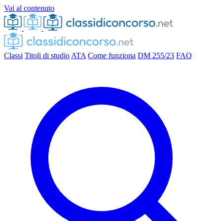
Vai al contenuto
Classi
Titoli di studio
ATA
Come funziona
DM 255/23
FAQ