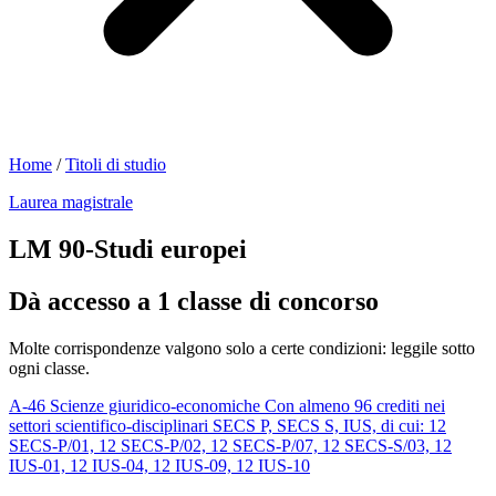
Home
/
Titoli di studio
Laurea magistrale
LM 90-Studi europei
Dà accesso a 1 classe di concorso
Molte corrispondenze valgono solo a certe condizioni: leggile sotto
ogni classe.
A-46
Scienze giuridico-economiche
Con almeno 96 crediti nei
settori scientifico-disciplinari SECS P, SECS S, IUS, di cui: 12
SECS-P/01, 12 SECS-P/02, 12 SECS-P/07, 12 SECS-S/03, 12
IUS-01, 12 IUS-04, 12 IUS-09, 12 IUS-10