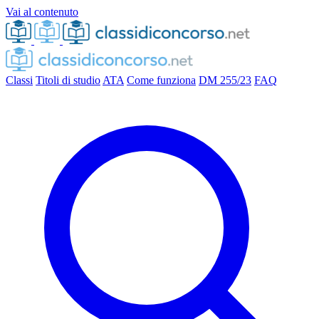
Vai al contenuto
Classi
Titoli di studio
ATA
Come funziona
DM 255/23
FAQ