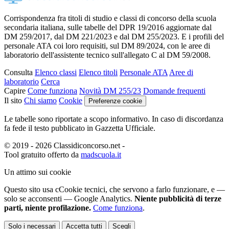
Corrispondenza fra titoli di studio e classi di concorso della scuola
secondaria italiana, sulle tabelle del DPR 19/2016 aggiornate dal
DM 259/2017, dal DM 221/2023 e dal DM 255/2023. E i profili del
personale ATA coi loro requisiti, sul DM 89/2024, con le aree di
laboratorio dell'assistente tecnico sull'allegato C al DM 59/2008.
Consulta
Elenco classi
Elenco titoli
Personale ATA
Aree di
laboratorio
Cerca
Capire
Come funziona
Novità DM 255/23
Domande frequenti
Il sito
Chi siamo
Cookie
Preferenze cookie
Le tabelle sono riportate a scopo informativo. In caso di discordanza
fa fede il testo pubblicato in Gazzetta Ufficiale.
© 2019 - 2026 Classidiconcorso.net
-
Tool gratuito offerto da
madscuola.it
Un attimo sui cookie
Questo sito usa c
C
ookie tecnici
, che servono a farlo funzionare,
e —
solo se acconsenti — Google Analytics.
Niente pubblicità di terze
parti, niente profilazione.
Come funziona
.
Solo i necessari
Accetta tutti
Scegli