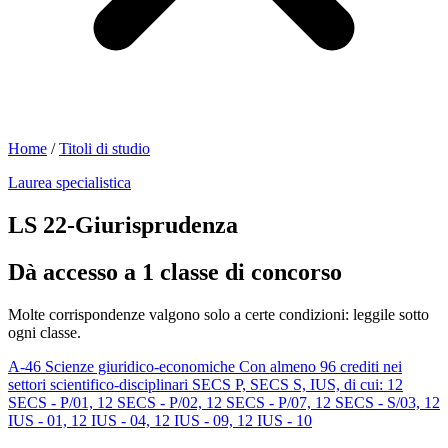
Home
/
Titoli di studio
Laurea specialistica
LS 22-Giurisprudenza
Dà accesso a 1 classe di concorso
Molte corrispondenze valgono solo a certe condizioni: leggile sotto
ogni classe.
A-46
Scienze giuridico-economiche
Con almeno 96 crediti nei
settori scientifico-disciplinari SECS P, SECS S, IUS, di cui: 12
SECS - P/01, 12 SECS - P/02, 12 SECS - P/07, 12 SECS - S/03, 12
IUS - 01, 12 IUS - 04, 12 IUS - 09, 12 IUS - 10