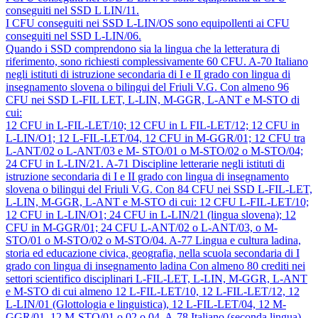
conseguiti nel SSD L LIN/11.
I CFU conseguiti nei SSD L-LIN/OS sono equipollenti ai CFU
conseguiti nel SSD L-LIN/06.
Quando i SSD comprendono sia la lingua che la letteratura di
riferimento, sono richiesti complessivamente 60 CFU.
A-70
Italiano
negli istituti di istruzione secondaria di I e II grado con lingua di
insegnamento slovena o bilingui del Friuli V.G.
Con almeno 96
CFU nei SSD L-FIL LET, L-LIN, M-GGR, L-ANT e M-STO di
cui:
12 CFU in L-FIL-LET/10; 12 CFU in L FIL-LET/12; 12 CFU in
L-LIN/O1; 12 L-FIL-LET/04, 12 CFU in M-GGR/01; 12 CFU tra
L-ANT/02 o L-ANT/03 e M- STO/01 o M-STO/02 o M-STO/04;
24 CFU in L-LIN/21.
A-71
Discipline letterarie negli istituti di
istruzione secondaria di I e II grado con lingua di insegnamento
slovena o bilingui del Friuli V.G.
Con 84 CFU nei SSD L-FIL-LET,
L-LIN, M-GGR, L-ANT e M-STO di cui: 12 CFU L-FIL-LET/10;
12 CFU in L-LIN/O1; 24 CFU in L-LIN/21 (lingua slovena); 12
CFU in M-GGR/01; 24 CFU L-ANT/02 o L-ANT/03, o M-
STO/01 o M-STO/02 o M-STO/04.
A-77
Lingua e cultura ladina,
storia ed educazione civica, geografia, nella scuola secondaria di I
grado con lingua di insegnamento ladina
Con almeno 80 crediti nei
settori scientifico disciplinari L-FIL-LET, L-LIN, M-GGR, L-ANT
e M-STO di cui almeno 12 L-FIL-LET/10, 12 L-FIL-LET/12, 12
L-LIN/01 (Glottologia e linguistica), 12 L-FIL-LET/04, 12 M-
GGR/01, 12 M-STO/01 o 02 o 04.
A-78
Italiano (seconda lingua),