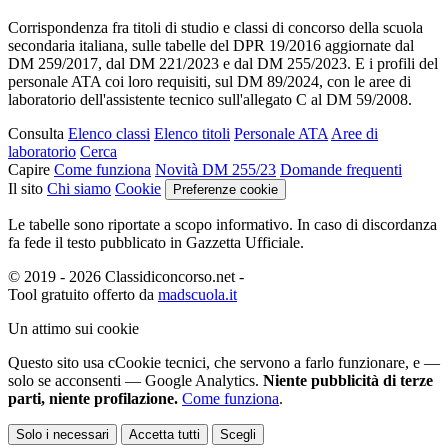
Corrispondenza fra titoli di studio e classi di concorso della scuola
secondaria italiana, sulle tabelle del DPR 19/2016 aggiornate dal
DM 259/2017, dal DM 221/2023 e dal DM 255/2023. E i profili del
personale ATA coi loro requisiti, sul DM 89/2024, con le aree di
laboratorio dell'assistente tecnico sull'allegato C al DM 59/2008.
Consulta
Elenco classi
Elenco titoli
Personale ATA
Aree di
laboratorio
Cerca
Capire
Come funziona
Novità DM 255/23
Domande frequenti
Il sito
Chi siamo
Cookie
Preferenze cookie
Le tabelle sono riportate a scopo informativo. In caso di discordanza
fa fede il testo pubblicato in Gazzetta Ufficiale.
© 2019 - 2026 Classidiconcorso.net
-
Tool gratuito offerto da
madscuola.it
Un attimo sui cookie
Questo sito usa c
C
ookie tecnici
, che servono a farlo funzionare,
e —
solo se acconsenti — Google Analytics.
Niente pubblicità di terze
parti, niente profilazione.
Come funziona
.
Solo i necessari
Accetta tutti
Scegli