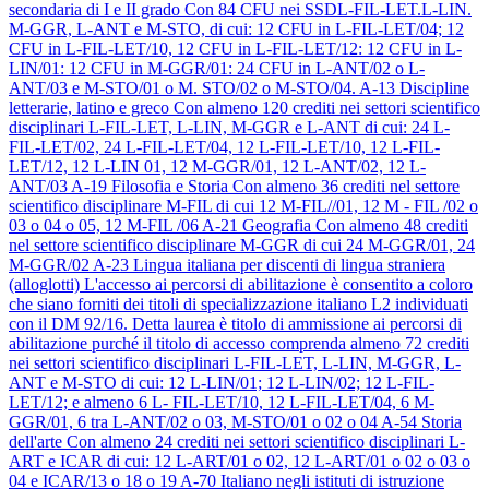
secondaria di I e II grado
Con 84 CFU nei SSDL-FIL-LET.L-LIN.
M-GGR, L-ANT e M-STO, di cui: 12 CFU in L-FIL-LET/04; 12
CFU in L-FIL-LET/10, 12 CFU in L-FIL-LET/12: 12 CFU in L-
LIN/01: 12 CFU in M-GGR/01: 24 CFU in L-ANT/02 o L-
ANT/03 e M-STO/01 o M. STO/02 o M-STO/04.
A-13
Discipline
letterarie, latino e greco
Con almeno 120 crediti nei settori scientifico
disciplinari L-FIL-LET, L-LIN, M-GGR e L-ANT di cui: 24 L-
FIL-LET/02, 24 L-FIL-LET/04, 12 L-FIL-LET/10, 12 L-FIL-
LET/12, 12 L-LIN 01, 12 M-GGR/01, 12 L-ANT/02, 12 L-
ANT/03
A-19
Filosofia e Storia
Con almeno 36 crediti nel settore
scientifico disciplinare M-FIL di cui 12 M-FIL//01, 12 M - FIL /02 o
03 o 04 o 05, 12 M-FIL /06
A-21
Geografia
Con almeno 48 crediti
nel settore scientifico disciplinare M-GGR di cui 24 M-GGR/01, 24
M-GGR/02
A-23
Lingua italiana per discenti di lingua straniera
(alloglotti)
L'accesso ai percorsi di abilitazione è consentito a coloro
che siano forniti dei titoli di specializzazione italiano L2 individuati
con il DM 92/16. Detta laurea è titolo di ammissione ai percorsi di
abilitazione purché il titolo di accesso comprenda almeno 72 crediti
nei settori scientifico disciplinari L-FIL-LET, L-LIN, M-GGR, L-
ANT e M-STO di cui: 12 L-LIN/01; 12 L-LIN/02; 12 L-FIL-
LET/12; e almeno 6 L- FIL-LET/10, 12 L-FIL-LET/04, 6 M-
GGR/01, 6 tra L-ANT/02 o 03, M-STO/01 o 02 o 04
A-54
Storia
dell'arte
Con almeno 24 crediti nei settori scientifico disciplinari L-
ART e ICAR di cui: 12 L-ART/01 o 02, 12 L-ART/01 o 02 o 03 o
04 e ICAR/13 o 18 o 19
A-70
Italiano negli istituti di istruzione