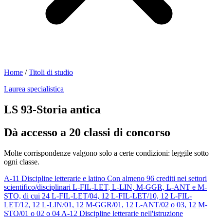
Home
/
Titoli di studio
Laurea specialistica
LS 93-Storia antica
Dà accesso a 20 classi di concorso
Molte corrispondenze valgono solo a certe condizioni: leggile sotto
ogni classe.
A-11
Discipline letterarie e latino
Con almeno 96 crediti nei settori
scientifico/disciplinari L-FIL-LET, L-LIN, M-GGR, L-ANT e M-
STO, di cui 24 L-FIL-LET/04, 12 L-FIL-LET/10, 12 L-FIL-
LET/12, 12 L-LIN/01, 12 M-GGR/01, 12 L-ANT/02 o 03, 12 M-
STO/01 o 02 o 04
A-12
Discipline letterarie nell'istruzione