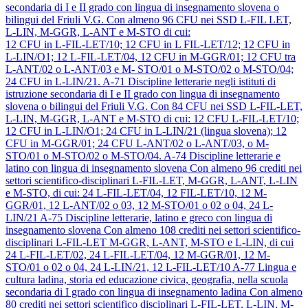
secondaria di I e II grado con lingua di insegnamento slovena o
bilingui del Friuli V.G.
Con almeno 96 CFU nei SSD L-FIL LET,
L-LIN, M-GGR, L-ANT e M-STO di cui:
12 CFU in L-FIL-LET/10; 12 CFU in L FIL-LET/12; 12 CFU in
L-LIN/O1; 12 L-FIL-LET/04, 12 CFU in M-GGR/01; 12 CFU tra
L-ANT/02 o L-ANT/03 e M- STO/01 o M-STO/02 o M-STO/04;
24 CFU in L-LIN/21.
A-71
Discipline letterarie negli istituti di
istruzione secondaria di I e II grado con lingua di insegnamento
slovena o bilingui del Friuli V.G.
Con 84 CFU nei SSD L-FIL-LET,
L-LIN, M-GGR, L-ANT e M-STO di cui: 12 CFU L-FIL-LET/10;
12 CFU in L-LIN/O1; 24 CFU in L-LIN/21 (lingua slovena); 12
CFU in M-GGR/01; 24 CFU L-ANT/02 o L-ANT/03, o M-
STO/01 o M-STO/02 o M-STO/04.
A-74
Discipline letterarie e
latino con lingua di insegnamento slovena
Con almeno 96 crediti nei
settori scientifico-disciplinari L-FIL-LET, M-GGR, L-ANT, L-LIN
e M-STO, di cui: 24 L-FIL-LET/04, 12 FIL-LET/10, 12 M-
GGR/01, 12 L-ANT/02 o 03, 12 M-STO/01 o 02 o 04, 24 L-
LIN/21
A-75
Discipline letterarie, latino e greco con lingua di
insegnamento slovena
Con almeno 108 crediti nei settori scientifico-
disciplinari L-FIL-LET M-GGR, L-ANT, M-STO e L-LIN, di cui
24 L-FIL-LET/02, 24 L-FIL-LET/04, 12 M-GGR/01, 12 M-
STO/01 o 02 o 04, 24 L-LIN/21, 12 L-FIL-LET/10
A-77
Lingua e
cultura ladina, storia ed educazione civica, geografia, nella scuola
secondaria di I grado con lingua di insegnamento ladina
Con almeno
80 crediti nei settori scientifico disciplinari L-FIL-LET, L-LIN, M-