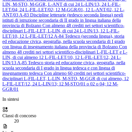
LIN, M-STO, M-GGR, L-ANT di cui 24 L-LIN/13, 24 L-FIL-
LET/04; 24 L-FIL-LET/02; 12 M-GGR/01, 12 L-ANT/02, 12 L-
ANT/03
A-83
Discipline letterarie (tedesco seconda lingua) negli
istituti di istruzione secondaria di II grado in lingua italiana della
provincia di Bolzano
Con almeno 48 crediti nei settori scientifico-
disciplinari L-FIL-LET, L-LIN, di cui 24 L-LIN/13, 12 L-FIL-
LET/10, 12 L-FIL-LET/12
A-84
Tedesco (seconda lingua), storia
ed educazione civica, geografia, nella scuola secondaria di I grado
con lingua di insegnamento italiana della provincia di Bolzano
Con
almeno 48 crediti nei settori scientifico-disciplinari L-FIL-LET e L-
LIN, di cui almeno 12 L-FIL-LET/10, 12 L-FIL-LET/12, 24 L-
LIN/13
A-85
Tedesco storia ed educazione civica, geografia, nella
scuola secondaria di I grado in lingua tedesca e con lingua di
insegnamento tedesca
Con almeno 60 crediti nei settori scientifico-
disciplinari L-FIL-LET, L-LIN, M-STO, M-GGR di cui almeno, 12
L-FIL-LET/12, 24 L-LIN/13; 12 M-STO/01 o 02 o 04; 12 M-
GGR/01
In sintesi
Classi di concorso
20