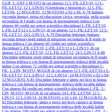
GGR, L-ANT e M-STO di cui almeno 12 L-FIL-LET/10, 12 L-
FIL-LET/12, 12 L-LIN/01 (Glottologia e linguistica), 12 L-FIL-
LET/04, 12 M-GGR/01, 12 M-STO/01 o 02 o 04.
A-78
Italiano
(seconda lingua), storia ed educazione civica, geografia, nella scuola
secondaria di I grado con lingua di insegnamento tedesca
Con
almeno 60 crediti nei settori scientifico-disciplinari L-FIL-LET/10,
L-FIL-LET/12 e L-LIN/13, di cui almeno 12 L-FIL-LET/10, 12 L-
FIL-LET/12, 24 L-LIN/13.
A-79
Discipline letterarie (italiano
seconda lingua) negli istituti di istruzione secondaria di II grado in
lingua tedesca
Con almeno 60 crediti nei settori scientifico-
disciplinari L-FIL-LET/10, L-FIL-LET/12 e L-LIN/13, di cui
almeno 12 L-FIL-LET/10, 12 L-FIL-LET/12, 24 L-LIN/13
A-80
Discipline letterarie negli istituti di istruzione secondaria di II grado
in lingua tedesca e con lingua di insegnamento tedesca delle località
ladine
Con almeno 72 crediti nei settori scientifico-disciplinari L-
FIL, L-LIN, M-STO, M-GGR di cui almeno 12 L-FIL-LET/10 o L-
FIL-LET/12; 12 L-LIN/13, 12 L-LIN/14 ; 24 M-STO/01 o 02 o 04;
12 M-GGR/01
A-81
Discipline letterarie e latino nei licei in lingua
tedesca e con lingua di insegnamento, tedesca delle località ladine
Con almeno 84 crediti nei settori scientifico-disciplinari L-FIL, L-
LIN, M-STO, M-GGR di cui almeno 24 L-FIL-LET/04; 12 L-
LIN/13, 12 L-LIN/14; 24 M-STO/01 o 02 o 04, 12 M-GGR/01
A-
82
Discipline letterarie, latino e greco nel liceo classico in lingua
tedesca e con lingua di insegnamento tedesca delle località ladine
Con almeno 108 crediti nei settori scientifico-disciplinari L-FIL, L-