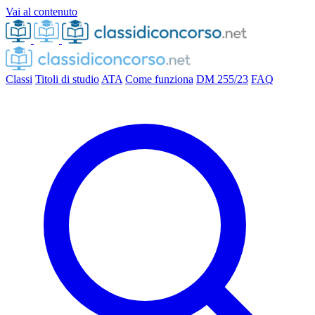
Vai al contenuto
Classi
Titoli di studio
ATA
Come funziona
DM 255/23
FAQ