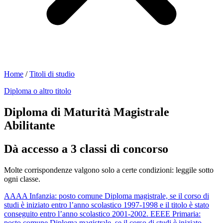
Home
/
Titoli di studio
Diploma o altro titolo
Diploma di Maturità Magistrale
Abilitante
Dà accesso a 3 classi di concorso
Molte corrispondenze valgono solo a certe condizioni: leggile sotto
ogni classe.
AAAA
Infanzia: posto comune
Diploma magistrale, se il corso di
studi è iniziato entro l’anno scolastico 1997-1998 e il titolo è stato
conseguito entro l’anno scolastico 2001-2002.
EEEE
Primaria:
posto comune
Diploma magistrale, se il corso di studi è iniziato