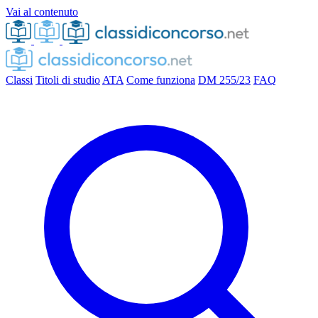
Vai al contenuto
Classi
Titoli di studio
ATA
Come funziona
DM 255/23
FAQ