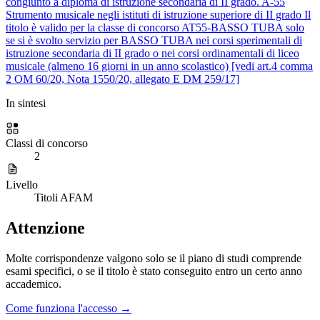
congiunto a diploma di istruzione secondaria di II grado.
A-55
Strumento musicale negli istituti di istruzione superiore di II grado
Il
titolo è valido per la classe di concorso AT55-BASSO TUBA solo
se si è svolto servizio per BASSO TUBA nei corsi sperimentali di
istruzione secondaria di II grado o nei corsi ordinamentali di liceo
musicale (almeno 16 giorni in un anno scolastico) [vedi art.4 comma
2 OM 60/20, Nota 1550/20, allegato E DM 259/17]
In sintesi
Classi di concorso
2
Livello
Titoli AFAM
Attenzione
Molte corrispondenze valgono solo se il piano di studi comprende
esami specifici, o se il titolo è stato conseguito entro un certo anno
accademico.
Come funziona l'accesso →