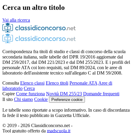
Cerca un altro titolo
Vai alla ricerca
Corrispondenza fra titoli di studio e classi di concorso della scuola
secondaria italiana, sulle tabelle del DPR 19/2016 aggiornate dal
DM 259/2017, dal DM 221/2023 e dal DM 255/2023. E i profili del
personale ATA coi loro requisiti, sul DM 89/2024, con le aree di
laboratorio dell'assistente tecnico sull'allegato C al DM 59/2008.
Consulta
Elenco classi
Elenco titoli
Personale ATA
Aree di
laboratorio
Cerca
Capire
Come funziona
Novità DM 255/23
Domande frequenti
Il sito
Chi siamo
Cookie
Preferenze cookie
Le tabelle sono riportate a scopo informativo. In caso di discordanza
fa fede il testo pubblicato in Gazzetta Ufficiale.
© 2019 - 2026 Classidiconcorso.net
-
Tool gratuito offerto da
madscuola.it