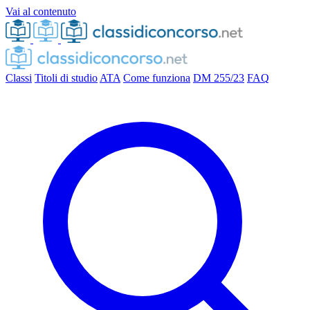
Vai al contenuto
Classi
Titoli di studio
ATA
Come funziona
DM 255/23
FAQ