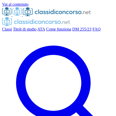
Vai al contenuto
Classi
Titoli di studio
ATA
Come funziona
DM 255/23
FAQ