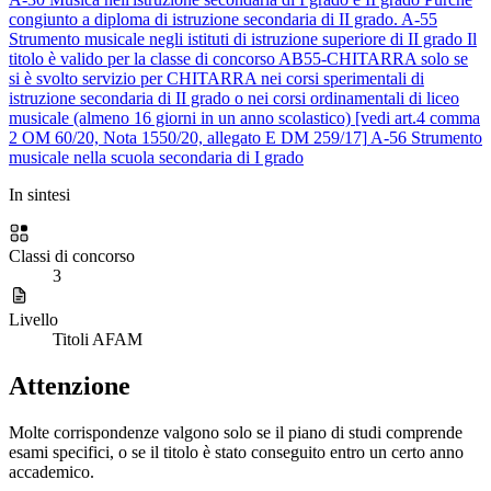
congiunto a diploma di istruzione secondaria di II grado.
A-55
Strumento musicale negli istituti di istruzione superiore di II grado
Il
titolo è valido per la classe di concorso AB55-CHITARRA solo se
si è svolto servizio per CHITARRA nei corsi sperimentali di
istruzione secondaria di II grado o nei corsi ordinamentali di liceo
musicale (almeno 16 giorni in un anno scolastico) [vedi art.4 comma
2 OM 60/20, Nota 1550/20, allegato E DM 259/17]
A-56
Strumento
musicale nella scuola secondaria di I grado
In sintesi
Classi di concorso
3
Livello
Titoli AFAM
Attenzione
Molte corrispondenze valgono solo se il piano di studi comprende
esami specifici, o se il titolo è stato conseguito entro un certo anno
accademico.