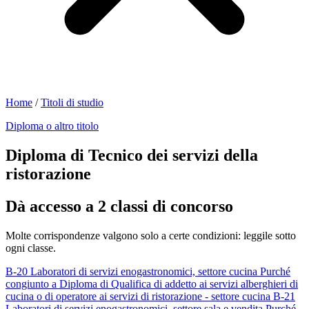
Home
/
Titoli di studio
Diploma o altro titolo
Diploma di Tecnico dei servizi della
ristorazione
Dà accesso a 2 classi di concorso
Molte corrispondenze valgono solo a certe condizioni: leggile sotto
ogni classe.
B-20
Laboratori di servizi enogastronomici, settore cucina
Purché
congiunto a Diploma di Qualifica di addetto ai servizi alberghieri di
cucina o di operatore ai servizi di ristorazione - settore cucina
B-21
Laboratori di servizi enogastronomici, settore sala e vendita
Purché