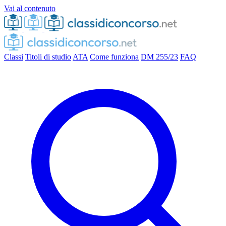
Vai al contenuto
Classi
Titoli di studio
ATA
Come funziona
DM 255/23
FAQ