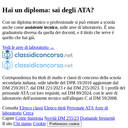
Hai un diploma: sai degli ATA?
Con un diploma tecnico o professionale si può entrare a scuola
anche come
assistente tecnico
, sulle aree di laboratorio. È una
graduatoria diversa da quella dei docenti, e il titolo che serve è
quello che hai già.
Vedi le aree di laboratorio →
Corrispondenza fra titoli di studio e classi di concorso della scuola
secondaria italiana, sulle tabelle del DPR 19/2016 aggiornate dal
DM 259/2017, dal DM 221/2023 e dal DM 255/2023. E i profili del
personale ATA coi loro requisiti, sul DM 89/2024, con le aree di
laboratorio dell'assistente tecnico sull'allegato C al DM 59/2008.
Consulta
Elenco classi
Elenco titoli
Personale ATA
Aree di
laboratorio
Cerca
Capire
Come funziona
Novità DM 255/23
Domande frequenti
Il sito
Chi siamo
Cookie
Preferenze cookie