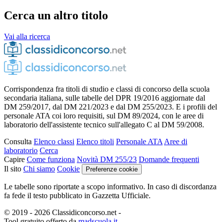
Cerca un altro titolo
Vai alla ricerca
Corrispondenza fra titoli di studio e classi di concorso della scuola
secondaria italiana, sulle tabelle del DPR 19/2016 aggiornate dal
DM 259/2017, dal DM 221/2023 e dal DM 255/2023. E i profili del
personale ATA coi loro requisiti, sul DM 89/2024, con le aree di
laboratorio dell'assistente tecnico sull'allegato C al DM 59/2008.
Consulta
Elenco classi
Elenco titoli
Personale ATA
Aree di
laboratorio
Cerca
Capire
Come funziona
Novità DM 255/23
Domande frequenti
Il sito
Chi siamo
Cookie
Preferenze cookie
Le tabelle sono riportate a scopo informativo. In caso di discordanza
fa fede il testo pubblicato in Gazzetta Ufficiale.
© 2019 - 2026 Classidiconcorso.net
-
Tool gratuito offerto da
madscuola.it