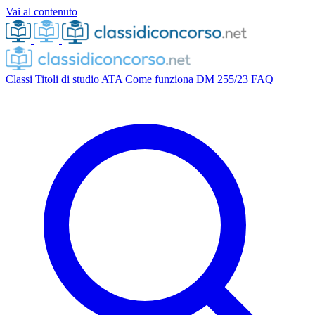
Vai al contenuto
Classi
Titoli di studio
ATA
Come funziona
DM 255/23
FAQ