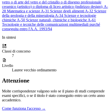
vetro o di arte del vetro e del cristallo o di disegno professionale
ceramico (artistico) o diploma di liceo artistico (indirizzo design);
A-
28
Matematica e scienze
A-31
Scienze degli alimenti
A-32
Scienze
della geologia e della mineralogia
A-34
Scienze e tecnologie
chimiche
A-50
Scienze naturali, chimiche e biologiche
A-61
Tecnologie e tecniche delle comunicazioni multimediali
purché
conseguita entro l'A.A. 1993/94
In sintesi
Classi di concorso
7
Livello
Lauree vecchio ordinamento
Attenzione
Molte corrispondenze valgono solo se il piano di studi comprende
esami specifici, o se il titolo è stato conseguito entro un certo anno
accademico.
Come funziona l'accesso →