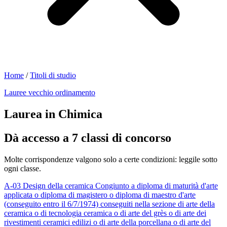
Home
/
Titoli di studio
Lauree vecchio ordinamento
Laurea in Chimica
Dà accesso a 7 classi di concorso
Molte corrispondenze valgono solo a certe condizioni: leggile sotto
ogni classe.
A-03
Design della ceramica
Congiunto a diploma di maturità d'arte
applicata o diploma di magistero o diploma di maestro d'arte
(conseguito entro il 6/7/1974) conseguiti nella sezione di arte della
ceramica o di tecnologia ceramica o di arte del grès o di arte dei
rivestimenti ceramici edilizi o di arte della porcellana o di arte del