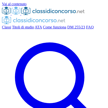
Vai al contenuto
Classi
Titoli di studio
ATA
Come funziona
DM 255/23
FAQ