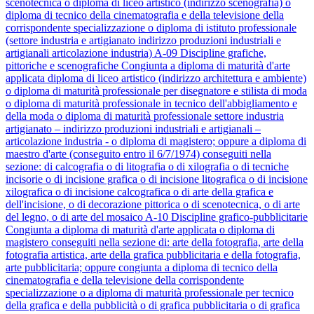
scenotecnica o diploma di liceo artistico (indirizzo scenografia) o
diploma di tecnico della cinematografia e della televisione della
corrispondente specializzazione o diploma di istituto professionale
(settore industria e artigianato indirizzo produzioni industriali e
artigianali articolazione industria)
A-09
Discipline grafiche,
pittoriche e scenografiche
Congiunta a diploma di maturità d'arte
applicata diploma di liceo artistico (indirizzo architettura e ambiente)
o diploma di maturità professionale per disegnatore e stilista di moda
o diploma di maturità professionale in tecnico dell'abbigliamento e
della moda o diploma di maturità professionale settore industria
artigianato – indirizzo produzioni industriali e artigianali –
articolazione industria - o diploma di magistero; oppure a diploma di
maestro d'arte (conseguito entro il 6/7/1974) conseguiti nella
sezione: di calcografia o di litografia o di xilografia o di tecniche
incisorie o di incisione grafica o di incisione litografica o di incisione
xilografica o di incisione calcografica o di arte della grafica e
dell'incisione, o di decorazione pittorica o di scenotecnica, o di arte
del legno, o di arte del mosaico
A-10
Discipline grafico-pubblicitarie
Congiunta a diploma di maturità d'arte applicata o diploma di
magistero conseguiti nella sezione di: arte della fotografia, arte della
fotografia artistica, arte della grafica pubblicitaria e della fotografia,
arte pubblicitaria; oppure congiunta a diploma di tecnico della
cinematografia e della televisione della corrispondente
specializzazione o a diploma di maturità professionale per tecnico
della grafica e della pubblicità o di grafica pubblicitaria o di grafica