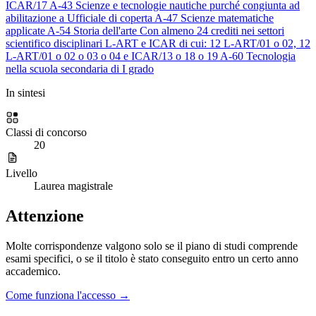
ICAR/17
A-43
Scienze e tecnologie nautiche
purché congiunta ad
abilitazione a Ufficiale di coperta
A-47
Scienze matematiche
applicate
A-54
Storia dell'arte
Con almeno 24 crediti nei settori
scientifico disciplinari L-ART e ICAR di cui: 12 L-ART/01 o 02, 12
L-ART/01 o 02 o 03 o 04 e ICAR/13 o 18 o 19
A-60
Tecnologia
nella scuola secondaria di I grado
In sintesi
Classi di concorso
20
Livello
Laurea magistrale
Attenzione
Molte corrispondenze valgono solo se il piano di studi comprende
esami specifici, o se il titolo è stato conseguito entro un certo anno
accademico.
Come funziona l'accesso →