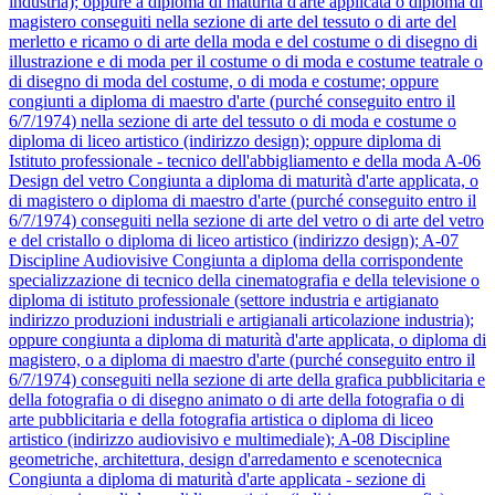
industria); oppure a diploma di maturità d'arte applicata o diploma di
magistero conseguiti nella sezione di arte del tessuto o di arte del
merletto e ricamo o di arte della moda e del costume o di disegno di
illustrazione e di moda per il costume o di moda e costume teatrale o
di disegno di moda del costume, o di moda e costume; oppure
congiunti a diploma di maestro d'arte (purché conseguito entro il
6/7/1974) nella sezione di arte del tessuto o di moda e costume o
diploma di liceo artistico (indirizzo design); oppure diploma di
Istituto professionale - tecnico dell'abbigliamento e della moda
A-06
Design del vetro
Congiunta a diploma di maturità d'arte applicata, o
di magistero o diploma di maestro d'arte (purché conseguito entro il
6/7/1974) conseguiti nella sezione di arte del vetro o di arte del vetro
e del cristallo o diploma di liceo artistico (indirizzo design);
A-07
Discipline Audiovisive
Congiunta a diploma della corrispondente
specializzazione di tecnico della cinematografia e della televisione o
diploma di istituto professionale (settore industria e artigianato
indirizzo produzioni industriali e artigianali articolazione industria);
oppure congiunta a diploma di maturità d'arte applicata, o diploma di
magistero, o a diploma di maestro d'arte (purché conseguito entro il
6/7/1974) conseguiti nella sezione di arte della grafica pubblicitaria e
della fotografia o di disegno animato o di arte della fotografia o di
arte pubblicitaria e della fotografia artistica o diploma di liceo
artistico (indirizzo audiovisivo e multimediale);
A-08
Discipline
geometriche, architettura, design d'arredamento e scenotecnica
Congiunta a diploma di maturità d'arte applicata - sezione di