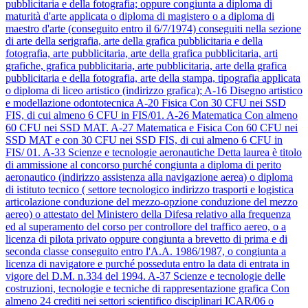
pubblicitaria e della fotografia; oppure congiunta a diploma di
maturità d'arte applicata o diploma di magistero o a diploma di
maestro d'arte (conseguito entro il 6/7/1974) conseguiti nella sezione
di arte della serigrafia, arte della grafica pubblicitaria e della
fotografia, arte pubblicitaria, arte della grafica pubblicitaria, arti
grafiche, grafica pubblicitaria, arte pubblicitaria, arte della grafica
pubblicitaria e della fotografia, arte della stampa, tipografia applicata
o diploma di liceo artistico (indirizzo grafica);
A-16
Disegno artistico
e modellazione odontotecnica
A-20
Fisica
Con 30 CFU nei SSD
FIS, di cui almeno 6 CFU in FIS/01.
A-26
Matematica
Con almeno
60 CFU nei SSD MAT.
A-27
Matematica e Fisica
Con 60 CFU nei
SSD MAT e con 30 CFU nei SSD FIS, di cui almeno 6 CFU in
FIS/ 01.
A-33
Scienze e tecnologie aeronautiche
Detta laurea è titolo
di ammissione al concorso purché congiunta a diploma di perito
aeronautico (indirizzo assistenza alla navigazione aerea) o diploma
di istituto tecnico ( settore tecnologico indirizzo trasporti e logistica
articolazione conduzione del mezzo-opzione conduzione del mezzo
aereo) o attestato del Ministero della Difesa relativo alla frequenza
ed al superamento del corso per controllore del traffico aereo, o a
licenza di pilota privato oppure congiunta a brevetto di prima e di
seconda classe conseguito entro l'A.A. 1986/1987, o congiunta a
licenza di navigatore e purché posseduta entro la data di entrata in
vigore del D.M. n.334 del 1994.
A-37
Scienze e tecnologie delle
costruzioni, tecnologie e tecniche di rappresentazione grafica
Con
almeno 24 crediti nei settori scientifico disciplinari ICAR/06 o