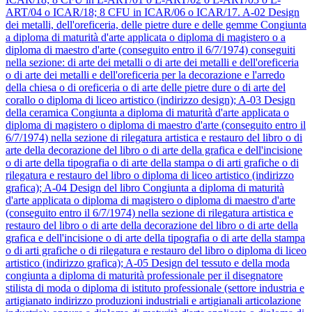
ART/04 o ICAR/18; 8 CFU in ICAR/06 o ICAR/17.
A-02
Design
dei metalli, dell'oreficeria, delle pietre dure e delle gemme
Congiunta
a diploma di maturità d'arte applicata o diploma di magistero o a
diploma di maestro d'arte (conseguito entro il 6/7/1974) conseguiti
nella sezione: di arte dei metalli o di arte dei metalli e dell'oreficeria
o di arte dei metalli e dell'oreficeria per la decorazione e l'arredo
della chiesa o di oreficeria o di arte delle pietre dure o di arte del
corallo o diploma di liceo artistico (indirizzo design);
A-03
Design
della ceramica
Congiunta a diploma di maturità d'arte applicata o
diploma di magistero o diploma di maestro d'arte (conseguito entro il
6/7/1974) nella sezione di rilegatura artistica e restauro del libro o di
arte della decorazione del libro o di arte della grafica e dell'incisione
o di arte della tipografia o di arte della stampa o di arti grafiche o di
rilegatura e restauro del libro o diploma di liceo artistico (indirizzo
grafica);
A-04
Design del libro
Congiunta a diploma di maturità
d'arte applicata o diploma di magistero o diploma di maestro d'arte
(conseguito entro il 6/7/1974) nella sezione di rilegatura artistica e
restauro del libro o di arte della decorazione del libro o di arte della
grafica e dell'incisione o di arte della tipografia o di arte della stampa
o di arti grafiche o di rilegatura e restauro del libro o diploma di liceo
artistico (indirizzo grafica);
A-05
Design del tessuto e della moda
congiunta a diploma di maturità professionale per il disegnatore
stilista di moda o diploma di istituto professionale (settore industria e
artigianato indirizzo produzioni industriali e artigianali articolazione