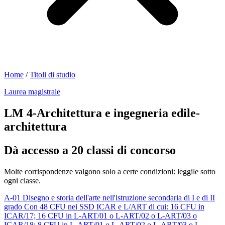
Home
/
Titoli di studio
Laurea magistrale
LM 4-Architettura e ingegneria edile-
architettura
Dà accesso a 20 classi di concorso
Molte corrispondenze valgono solo a certe condizioni: leggile sotto
ogni classe.
A-01
Disegno e storia dell'arte nell'istruzione secondaria di I e di II
grado
Con 48 CFU nei SSD ICAR e L/ART di cui: 16 CFU in
ICAR/17; 16 CFU in L-ART/01 o L-ART/02 o L-ART/03 o
ICAR/18; 8 CFU in L-ART/01 o L-ART/02 o L-ART/03 o L-