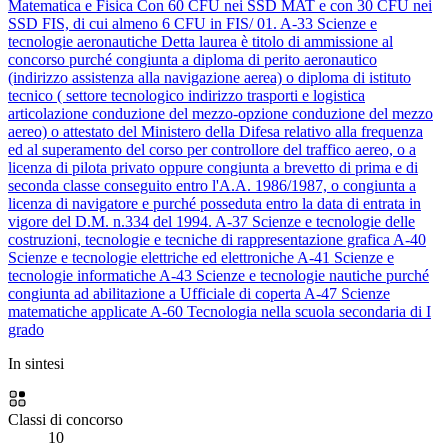
Matematica e Fisica
Con 60 CFU nei SSD MAT e con 30 CFU nei
SSD FIS, di cui almeno 6 CFU in FIS/ 01.
A-33
Scienze e
tecnologie aeronautiche
Detta laurea è titolo di ammissione al
concorso purché congiunta a diploma di perito aeronautico
(indirizzo assistenza alla navigazione aerea) o diploma di istituto
tecnico ( settore tecnologico indirizzo trasporti e logistica
articolazione conduzione del mezzo-opzione conduzione del mezzo
aereo) o attestato del Ministero della Difesa relativo alla frequenza
ed al superamento del corso per controllore del traffico aereo, o a
licenza di pilota privato oppure congiunta a brevetto di prima e di
seconda classe conseguito entro l'A.A. 1986/1987, o congiunta a
licenza di navigatore e purché posseduta entro la data di entrata in
vigore del D.M. n.334 del 1994.
A-37
Scienze e tecnologie delle
costruzioni, tecnologie e tecniche di rappresentazione grafica
A-40
Scienze e tecnologie elettriche ed elettroniche
A-41
Scienze e
tecnologie informatiche
A-43
Scienze e tecnologie nautiche
purché
congiunta ad abilitazione a Ufficiale di coperta
A-47
Scienze
matematiche applicate
A-60
Tecnologia nella scuola secondaria di I
grado
In sintesi
Classi di concorso
10