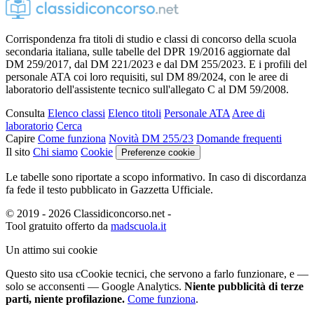
Corrispondenza fra titoli di studio e classi di concorso della scuola
secondaria italiana, sulle tabelle del DPR 19/2016 aggiornate dal
DM 259/2017, dal DM 221/2023 e dal DM 255/2023. E i profili del
personale ATA coi loro requisiti, sul DM 89/2024, con le aree di
laboratorio dell'assistente tecnico sull'allegato C al DM 59/2008.
Consulta
Elenco classi
Elenco titoli
Personale ATA
Aree di
laboratorio
Cerca
Capire
Come funziona
Novità DM 255/23
Domande frequenti
Il sito
Chi siamo
Cookie
Preferenze cookie
Le tabelle sono riportate a scopo informativo. In caso di discordanza
fa fede il testo pubblicato in Gazzetta Ufficiale.
© 2019 - 2026 Classidiconcorso.net
-
Tool gratuito offerto da
madscuola.it
Un attimo sui cookie
Questo sito usa c
C
ookie tecnici
, che servono a farlo funzionare,
e —
solo se acconsenti — Google Analytics.
Niente pubblicità di terze
parti, niente profilazione.
Come funziona
.