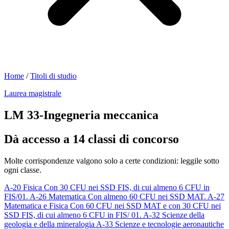
Home
/
Titoli di studio
Laurea magistrale
LM 33-Ingegneria meccanica
Dà accesso a 14 classi di concorso
Molte corrispondenze valgono solo a certe condizioni: leggile sotto
ogni classe.
A-20
Fisica
Con 30 CFU nei SSD FIS, di cui almeno 6 CFU in
FIS/01.
A-26
Matematica
Con almeno 60 CFU nei SSD MAT.
A-27
Matematica e Fisica
Con 60 CFU nei SSD MAT e con 30 CFU nei
SSD FIS, di cui almeno 6 CFU in FIS/ 01.
A-32
Scienze della
geologia e della mineralogia
A-33
Scienze e tecnologie aeronautiche