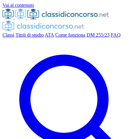
Vai al contenuto
Classi
Titoli di studio
ATA
Come funziona
DM 255/23
FAQ