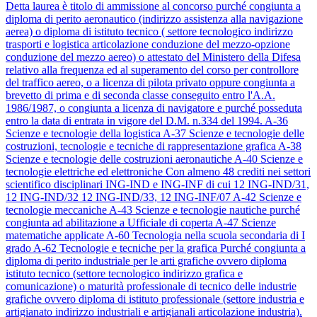
Detta laurea è titolo di ammissione al concorso purché congiunta a
diploma di perito aeronautico (indirizzo assistenza alla navigazione
aerea) o diploma di istituto tecnico ( settore tecnologico indirizzo
trasporti e logistica articolazione conduzione del mezzo-opzione
conduzione del mezzo aereo) o attestato del Ministero della Difesa
relativo alla frequenza ed al superamento del corso per controllore
del traffico aereo, o a licenza di pilota privato oppure congiunta a
brevetto di prima e di seconda classe conseguito entro l'A.A.
1986/1987, o congiunta a licenza di navigatore e purché posseduta
entro la data di entrata in vigore del D.M. n.334 del 1994.
A-36
Scienze e tecnologie della logistica
A-37
Scienze e tecnologie delle
costruzioni, tecnologie e tecniche di rappresentazione grafica
A-38
Scienze e tecnologie delle costruzioni aeronautiche
A-40
Scienze e
tecnologie elettriche ed elettroniche
Con almeno 48 crediti nei settori
scientifico disciplinari ING-IND e ING-INF di cui 12 ING-IND/31,
12 ING-IND/32 12 ING-IND/33, 12 ING-INF/07
A-42
Scienze e
tecnologie meccaniche
A-43
Scienze e tecnologie nautiche
purché
congiunta ad abilitazione a Ufficiale di coperta
A-47
Scienze
matematiche applicate
A-60
Tecnologia nella scuola secondaria di I
grado
A-62
Tecnologie e tecniche per la grafica
Purché congiunta a
diploma di perito industriale per le arti grafiche ovvero diploma
istituto tecnico (settore tecnologico indirizzo grafica e
comunicazione) o maturità professionale di tecnico delle industrie
grafiche ovvero diploma di istituto professionale (settore industria e
artigianato indirizzo industriali e artigianali articolazione industria).