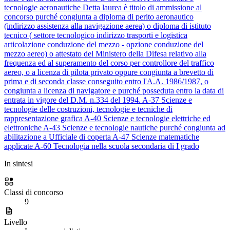
tecnologie aeronautiche
Detta laurea è titolo di ammissione al
concorso purché congiunta a diploma di perito aeronautico
(indirizzo assistenza alla navigazione aerea) o diploma di istituto
tecnico ( settore tecnologico indirizzo trasporti e logistica
articolazione conduzione del mezzo - opzione conduzione del
mezzo aereo) o attestato del Ministero della Difesa relativo alla
frequenza ed al superamento del corso per controllore del traffico
aereo, o a licenza di pilota privato oppure congiunta a brevetto di
prima e di seconda classe conseguito entro l'A.A. 1986/1987, o
congiunta a licenza di navigatore e purché posseduta entro la data di
entrata in vigore del D.M. n.334 del 1994.
A-37
Scienze e
tecnologie delle costruzioni, tecnologie e tecniche di
rappresentazione grafica
A-40
Scienze e tecnologie elettriche ed
elettroniche
A-43
Scienze e tecnologie nautiche
purché congiunta ad
abilitazione a Ufficiale di coperta
A-47
Scienze matematiche
applicate
A-60
Tecnologia nella scuola secondaria di I grado
In sintesi
Classi di concorso
9
Livello