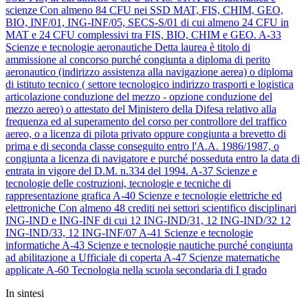
scienze
Con almeno 84 CFU nei SSD MAT, FIS, CHIM, GEO,
BIO, INF/01, ING-INF/05, SECS-S/01 di cui almeno 24 CFU in
MAT e 24 CFU complessivi tra FIS, BIO, CHIM e GEO.
A-33
Scienze e tecnologie aeronautiche
Detta laurea è titolo di
ammissione al concorso purché congiunta a diploma di perito
aeronautico (indirizzo assistenza alla navigazione aerea) o diploma
di istituto tecnico ( settore tecnologico indirizzo trasporti e logistica
articolazione conduzione del mezzo - opzione conduzione del
mezzo aereo) o attestato del Ministero della Difesa relativo alla
frequenza ed al superamento del corso per controllore del traffico
aereo, o a licenza di pilota privato oppure congiunta a brevetto di
prima e di seconda classe conseguito entro l'A.A. 1986/1987, o
congiunta a licenza di navigatore e purché posseduta entro la data di
entrata in vigore del D.M. n.334 del 1994.
A-37
Scienze e
tecnologie delle costruzioni, tecnologie e tecniche di
rappresentazione grafica
A-40
Scienze e tecnologie elettriche ed
elettroniche
Con almeno 48 crediti nei settori scientifico disciplinari
ING-IND e ING-INF di cui 12 ING-IND/31, 12 ING-IND/32 12
ING-IND/33, 12 ING-INF/07
A-41
Scienze e tecnologie
informatiche
A-43
Scienze e tecnologie nautiche
purché congiunta
ad abilitazione a Ufficiale di coperta
A-47
Scienze matematiche
applicate
A-60
Tecnologia nella scuola secondaria di I grado
In sintesi