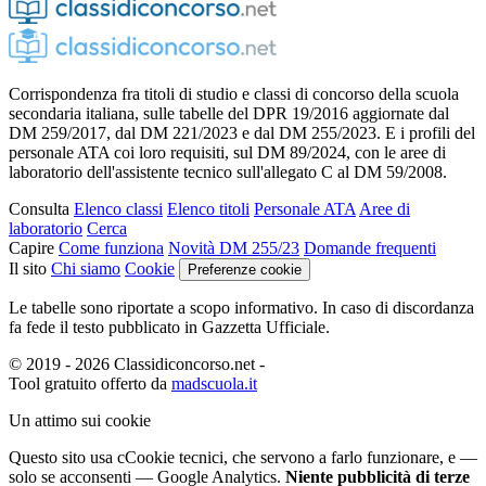
Corrispondenza fra titoli di studio e classi di concorso della scuola
secondaria italiana, sulle tabelle del DPR 19/2016 aggiornate dal
DM 259/2017, dal DM 221/2023 e dal DM 255/2023. E i profili del
personale ATA coi loro requisiti, sul DM 89/2024, con le aree di
laboratorio dell'assistente tecnico sull'allegato C al DM 59/2008.
Consulta
Elenco classi
Elenco titoli
Personale ATA
Aree di
laboratorio
Cerca
Capire
Come funziona
Novità DM 255/23
Domande frequenti
Il sito
Chi siamo
Cookie
Preferenze cookie
Le tabelle sono riportate a scopo informativo. In caso di discordanza
fa fede il testo pubblicato in Gazzetta Ufficiale.
© 2019 - 2026 Classidiconcorso.net
-
Tool gratuito offerto da
madscuola.it
Un attimo sui cookie
Questo sito usa c
C
ookie tecnici
, che servono a farlo funzionare,
e —
solo se acconsenti — Google Analytics.
Niente pubblicità di terze