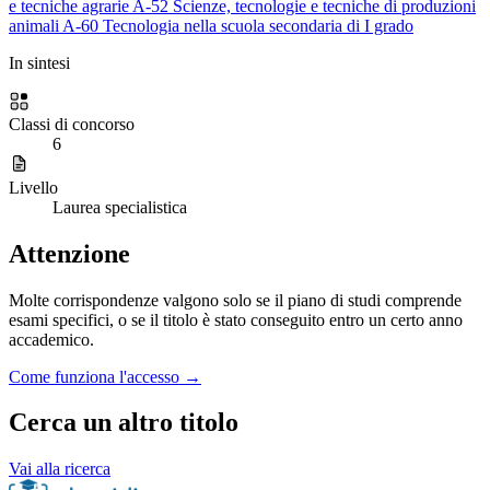
e tecniche agrarie
A-52
Scienze, tecnologie e tecniche di produzioni
animali
A-60
Tecnologia nella scuola secondaria di I grado
In sintesi
Classi di concorso
6
Livello
Laurea specialistica
Attenzione
Molte corrispondenze valgono solo se il piano di studi comprende
esami specifici, o se il titolo è stato conseguito entro un certo anno
accademico.
Come funziona l'accesso →
Cerca un altro titolo
Vai alla ricerca