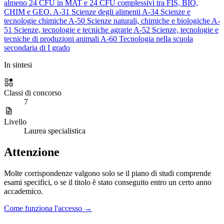
almeno 24 CFU in MAT e 24 CFU complessivi tra FIS, BIO,
CHIM e GEO.
A-31
Scienze degli alimenti
A-34
Scienze e
tecnologie chimiche
A-50
Scienze naturali, chimiche e biologiche
A-
51
Scienze, tecnologie e tecniche agrarie
A-52
Scienze, tecnologie e
tecniche di produzioni animali
A-60
Tecnologia nella scuola
secondaria di I grado
In sintesi
Classi di concorso
7
Livello
Laurea specialistica
Attenzione
Molte corrispondenze valgono solo se il piano di studi comprende
esami specifici, o se il titolo è stato conseguito entro un certo anno
accademico.
Come funziona l'accesso →