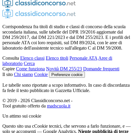
Corrispondenza fra titoli di studio e classi di concorso della scuola
secondaria italiana, sulle tabelle del DPR 19/2016 aggiornate dal
DM 259/2017, dal DM 221/2023 e dal DM 255/2023. E i profili del
personale ATA coi loro requisiti, sul DM 89/2024, con le aree di
laboratorio dell'assistente tecnico sull'allegato C al DM 59/2008.
Consulta
Elenco classi
Elenco titoli
Personale ATA
Aree di
laboratorio
Cerca
Capire
Come funziona
Novità DM 255/23
Domande frequenti
Il sito
Chi siamo
Cookie
Preferenze cookie
Le tabelle sono riportate a scopo informativo. In caso di discordanza
fa fede il testo pubblicato in Gazzetta Ufficiale.
© 2019 - 2026 Classidiconcorso.net
-
Tool gratuito offerto da
madscuola.it
Un attimo sui cookie
Questo sito usa c
C
ookie tecnici
, che servono a farlo funzionare,
e —
solo se acconsenti — Google Analytics.
Niente pubblicità di terze