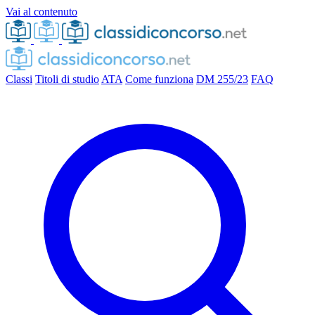
Vai al contenuto
Classi
Titoli di studio
ATA
Come funziona
DM 255/23
FAQ