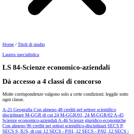
Home
/
Titoli di studio
Laurea specialistica
LS 84-Scienze economico-aziendali
Dà accesso a 4 classi di concorso
Molte corrispondenze valgono solo a certe condizioni: leggile sotto
ogni classe.
A-21
Geografia
Con almeno 48 crediti nel settore scientifico
disciplinare M-GGR di cui 24 M-GGR/01, 24 M-GGR/02
A-45
Scienze economico-aziendali
A-46
Scienze giuridico-economiche
Con almeno 96 crediti nei settori scientifico-disciplinari SECS P,
SECS S, IUS, di cui: 12 SECS - P/01, 12 SECS - P/02, 12 SECS -